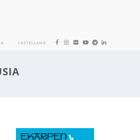
RA
CASTELLANO
USIA