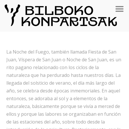
La Noche del Fuego, también llamada Fiesta de San
Juan, Víspera de San Juan o Noche de San Juan, es un
rito pagano relacionado con los ciclos de la
naturaleza que ha perdurado hasta nuestros días. La
llegada del solsticio de verano, el día más largo del
año, se celebra desde épocas inmemoriales. En aquel
entonces, se adoraba al sol y a elementos de la
naturaleza, básicamente porque se vivía a merced de
ellos y porque las labores se organizaban en función
de las estaciones del año, sobre todo desde la