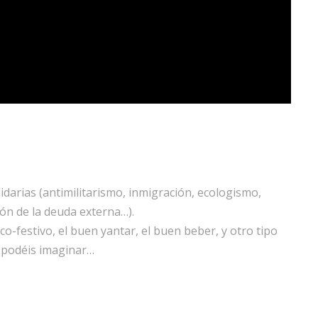
lidarias (antimilitarismo, inmigración, ecologismo,
ión de la deuda externa…).
o-festivo, el buen yantar, el buen beber, y otro tipo
a podéis imaginar…