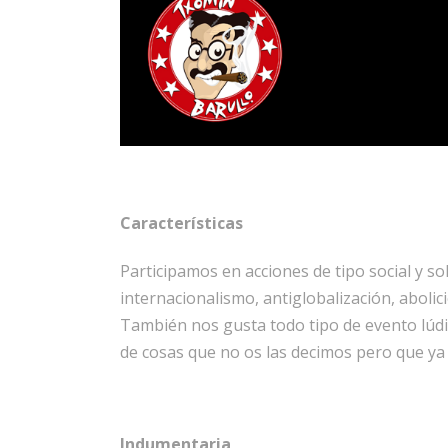
Características
Participamos en acciones de tipo social y so
internacionalismo, antiglobalización, abolic
También nos gusta todo tipo de evento lúdic
de cosas que no os las decimos pero que y
Indumentaria