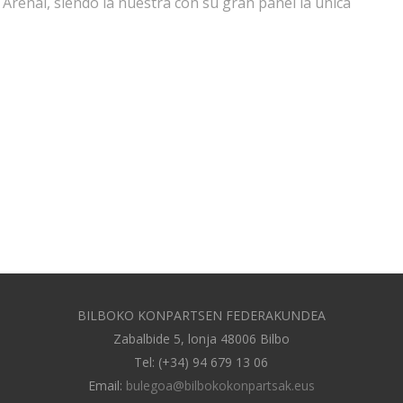
 Arenal, siendo la nuestra con su gran panel la única
BILBOKO KONPARTSEN FEDERAKUNDEA
Zabalbide 5, lonja 48006 Bilbo
Tel: (+34) 94 679 13 06
Email:
bulegoa@bilbokokonpartsak.eus