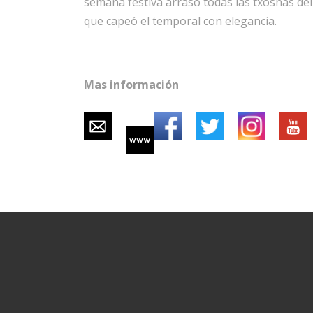
semana festiva arrasó todas las txosnas del
que capeó el temporal con elegancia.
Mas información