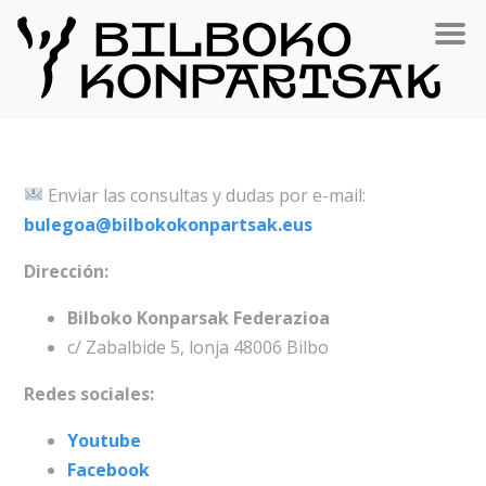
Enviar las consultas y dudas por e-mail:
bulegoa@bilbokokonpartsak.eus
Dirección:
Bilboko Konparsak Federazioa
c/ Zabalbide 5, lonja 48006 Bilbo
Redes sociales:
You
t
ube
Facebook