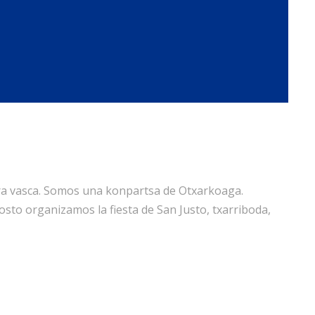
ura vasca. Somos una konpartsa de Otxarkoaga.
osto organizamos la fiesta de San Justo, txarriboda,