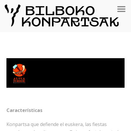
Características
Konpartsa que defiende el euskera, las fiestas