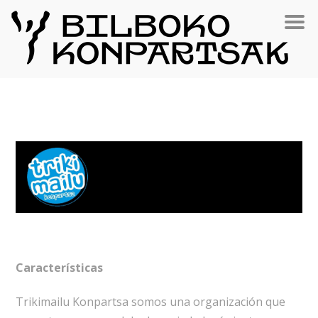
Características
Trikimailu Konpartsa somos una organización que