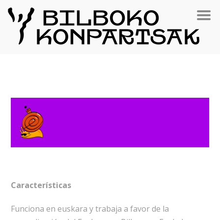
Características
Funciona en euskara y trabaja a favor de la