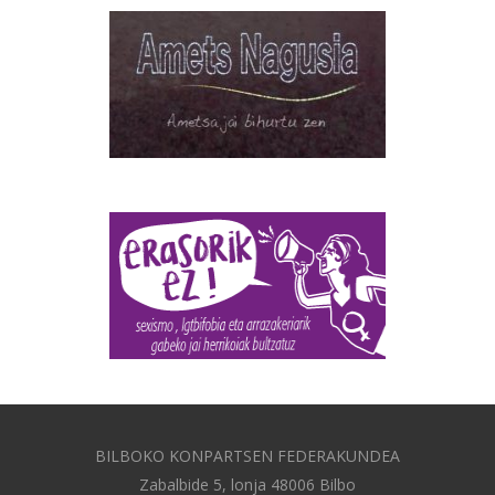
BILBOKO KONPARTSEN FEDERAKUNDEA
Zabalbide 5, lonja 48006 Bilbo