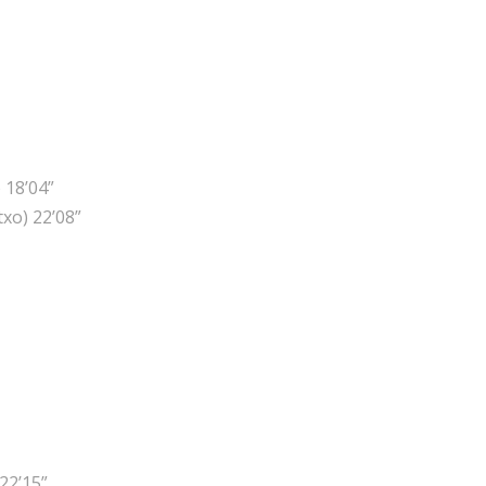
 18’04”
xo) 22’08”
22’15”