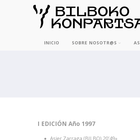
INICIO
SOBRE NOSOTR@S
AS
I EDICIÓN Año 1997
Asier Zarraga (BILBO) 20’49»