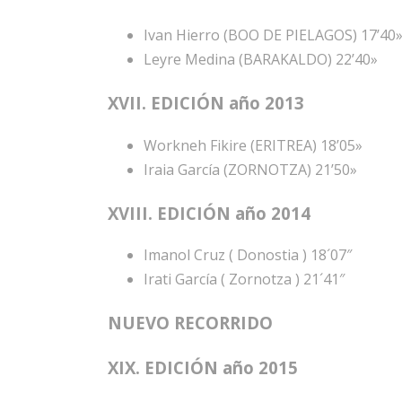
Ivan Hierro (BOO DE PIELAGOS) 17’40
Leyre Medina (BARAKALDO) 22’40»
XVII. EDICIÓN año 2013
Workneh Fikire (ERITREA) 18’05»
Iraia García (ZORNOTZA) 21’50»
XVIII. EDICIÓN año 2014
Imanol Cruz ( Donostia ) 18´07″
Irati García ( Zornotza ) 21´41″
NUEVO RECORRIDO
XIX. EDICIÓN año 2015