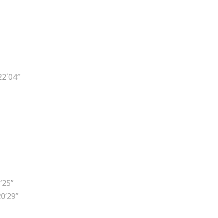
22´04″
’25”
0’29”