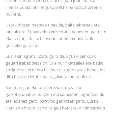
zituen, santuen izenak ezarriz (San Joan eta San
Tomas udako eta neguko solstizioentzat, hurrenez
hurren).
Uztak biltzen hasteko unea da, baita laboreak eta
landak ere. Zuhaitzek tximistetatik babesten gaituzte
ekaitzetan, eta, urte osoan, hondamendietatik
gordeko gaituzte.
Suarekin eguna luzatu gura da, Eguzki jainkoak
gauari irabaz diezaion. Sua purifikatzailea ere bada:
zorigaitzak erre eta biltzear ditugun uztak babesten
ditu bai izurrietatik baita gaixotasunetatik ere.
San Juan gaueko ura berezia da, azaleko
gaixotasunak sendatzen eta saihesten laguntzen du
eta, edanez gero, barrutik garbitzen gaitu. Euskal
Herrian ohitura izan dira gau horretako ihintzarekin