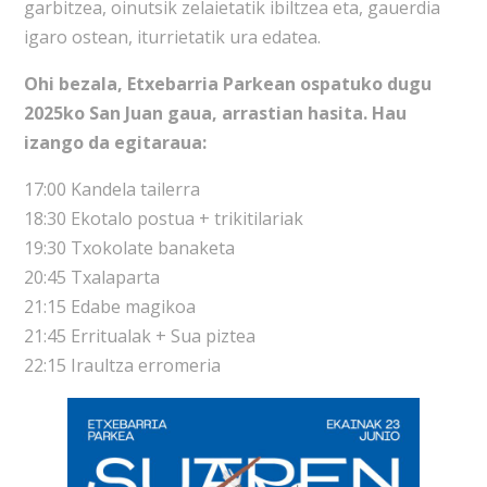
garbitzea, oinutsik zelaietatik ibiltzea eta, gauerdia
igaro ostean,
iturrietatik ura edatea.
Ohi bezala, Etxebarria Parkean ospatuko dugu
2025ko San Juan gaua, arrastian hasita. Hau
izango da egitaraua:
17:00 Kandela tailerra
18:30 Ekotalo postua + trikitilariak
19:30 Txokolate banaketa
20:45 Txalaparta
21:15 Edabe magikoa
21:45 Erritualak + Sua piztea
22:15 Iraultza erromeria