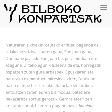
N
aturaren zikloekin lotuta
ko e
rritual paganoa da
Udako solstizioa
,
suaren gaua, San Joan gaua,
Donibane jaia edo San Juan bezpera moduan ere
ezaguna. Urteko egunik luzeena da eta, horregatik
ospatzen zuten gure arbasoek. Eguzkiaren eta
naturako elementuen miresleak ziren, funtsean
haien menpe bizi zirelako eta urtaroen arabera
antolatzen zuten euren bizimodua, batez ere
nekazaritza sortuz geroztik. Gerora etorri zen
kristautasunak hitzordu pagano haiek
bataiatu