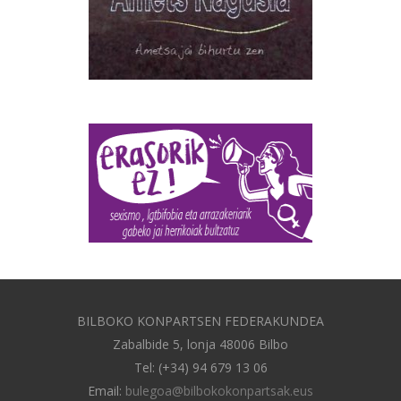
BILBOKO KONPARTSEN FEDERAKUNDEA
Zabalbide 5, lonja 48006 Bilbo
Tel: (+34) 94 679 13 06
Email:
bulegoa@bilbokokonpartsak.eus