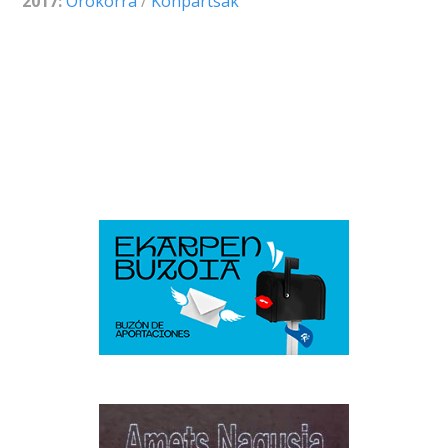
2017:
Orokorra
/
Konpartsak