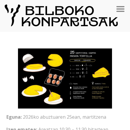
Eguna:
2026ko abuztuaren 25ean, martitzena
Izen ematea:
Areatzan 10:30 – 11:30 bitartean