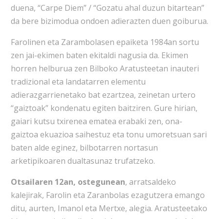
duena, “Carpe Diem” / “Gozatu ahal duzun bitartean”
da bere bizimodua ondoen adierazten duen goiburua.
Farolinen eta Zarambolasen epaiketa 1984an sortu
zen jai-ekimen baten ekitaldi nagusia da. Ekimen
horren helburua zen Bilboko Aratusteetan inauteri
tradizional eta landatarren elementu
adierazgarrienetako bat ezartzea, zeinetan urtero
“gaiztoak” kondenatu egiten baitziren. Gure hirian,
gaiari kutsu txirenea ematea erabaki zen, ona-
gaiztoa ekuazioa saihestuz eta tonu umoretsuan sari
baten alde eginez, bilbotarren nortasun
arketipikoaren dualtasunaz trufatzeko.
Otsailaren 12an, ostegunean
, arratsaldeko
kalejirak, Farolin eta Zaranbolas ezagutzera emango
ditu, aurten, Imanol eta Mertxe, alegia. Aratusteetako