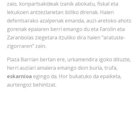
zaio, konpartsakideak izanik abokatu, fiskal eta
lekukoen antzezlanetan ibiliko direnak. Haien
defentsarako azalpenak emanda, auzi-aretoko ahots
gorenak epaiaren berri emango du eta Farolin eta
Zaranbolas ziegetara itzuliko dira haien “aratuste-
zigorraren” zain.
Plaza Barrian bertan ere, urkamendira igoko dituzte,
herri auziari amaiera emango dion burla, trufa,
eskarnioa
egingo da. Hor bukatuko da epaiketa,
aurtengoz behintzat.