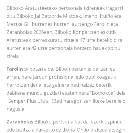
Bilboko Aratusteetako pertsonaia txireneak iragarri
ditu Bilboko Jai Batzorde Mistoak. Imanol Ituiño eta
Mertxe Gil, hurrenez hurren, aurtengo Farolin eta
Zaranbolas 2026ean. Bilboko Konpartsen eskutik
Aratusteak berreskuratu zituela 47 urte beteko dira
aurten eta 42 urte pertsonaia botxero hauek sortu
zirela.
Farolin
bilbotarra da, Bilbon bertan jaioa izan ez
arren, bere jardun profesional edo publikoagatik
harrotzen dena, eta gainera beti haizez beterik
dabilena mundu guztiari esaten bera “Botxokoa” dela.
“Semper Plus Ultra” (Beti harago) izan liteke bere lelo
nagusia.
Zaranbolas
Bilboko pertsona bat da, ezerk ozpindu
edo bizitza aldaraziko ez diona. Ondo bizitzea atsegin