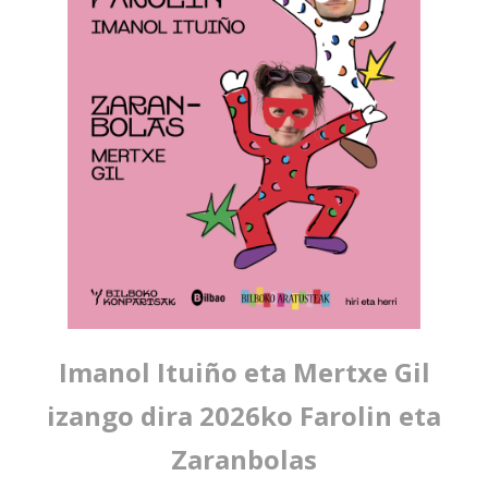
Imanol Ituiño eta Mertxe Gil
izango dira
2026k
o Farolin eta
Zaranbolas