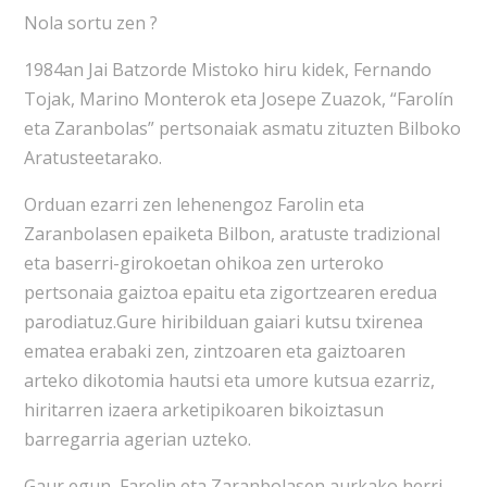
Nola sortu zen ?
1984an Jai Batzorde Mistoko hiru kidek, Fernando
Tojak, Marino Monterok eta Josepe Zuazok, “Farolín
eta Zaranbolas” pertsonaiak asmatu zituzten Bilboko
Aratusteetarako.
Orduan ezarri zen lehenengoz Farolin eta
Zaranbolasen epaiketa Bilbon, aratuste tradizional
eta baserri-girokoetan ohikoa zen urteroko
pertsonaia gaiztoa epaitu eta zigortzearen eredua
parodiatuz.Gure hiribilduan gaiari kutsu txirenea
ematea erabaki zen, zintzoaren eta gaiztoaren
arteko dikotomia hautsi eta umore kutsua ezarriz,
hiritarren izaera arketipikoaren bikoiztasun
barregarria agerian uzteko.
Gaur egun, Farolin eta Zaranbolasen aurkako herri