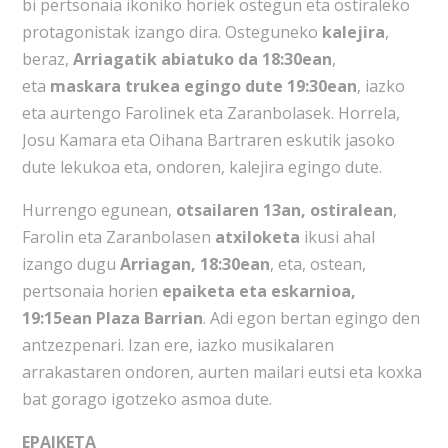
bi pertsonaia ikoniko horiek ostegun eta ostiraleko
protagonistak izango dira. Osteguneko
kalejira
,
beraz,
Arriagatik abiatuko da 18:30ean
,
eta
maskara trukea egingo dute 19:30ean
, iazko
eta aurtengo Farolinek eta Zaranbolasek. Horrela,
Josu Kamara eta Oihana Bartraren eskutik jasoko
dute lekukoa eta, ondoren, kalejira egingo dute.
Hurrengo egunean,
otsailaren 13an, ostiralean
,
Farolin eta Zaranbolasen
atxiloketa
ikusi ahal
izango dugu
Arriagan, 18:30ean
, eta, ostean,
pertsonaia horien
epaiketa eta eskarnioa,
19:15ean Plaza Barrian
. Adi egon bertan egingo den
antzezpenari. Izan ere, iazko musikalaren
arrakastaren ondoren, aurten mailari eutsi eta koxka
bat gorago igotzeko asmoa dute.
EPAIKETA