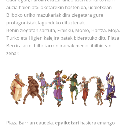
auzia haien atxiloketarekin hasten da, udaletxean.
Bilboko uriko mazukariak dira ziegetara gure
protagonistak lagunduko dituztenak .
Behin ziegatan sartuta, Fraisku, Momo, Hartza, Moja,
Turko eta Higien kalejira batek bideratuko ditu Plaza
Berrira arte, bilbotarron irainak medio, ibilbidean
zehar.
Plaza Barrian daudela,
epaiketari
hasiera emango