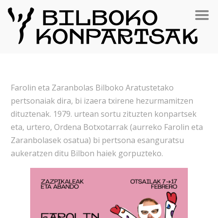
Farolin eta Zaranbolas Bilboko Aratustetako
pertsonaiak dira, bi izaera txirene hezurmamitzen
dituztenak. 1979. urtean sortu zituzten konpartsek
eta, urtero, Ordena Botxotarrak (aurreko Farolin eta
Zaranbolasek osatua) bi pertsona esanguratsu
aukeratzen ditu Bilbon haiek gorpuzteko.