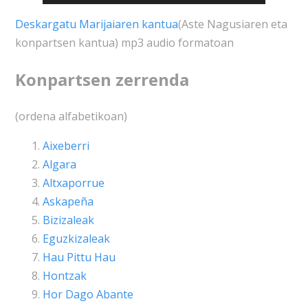
erreproduzigailua
Deskargatu Marijaiaren kantua
(Aste Nagusiaren eta
konpartsen kantua) mp3 audio formatoan
Konpartsen zerrenda
(ordena alfabetikoan)
Aixeberri
Algara
Altxaporrue
Askapeña
Bizizaleak
Eguzkizaleak
Hau Pittu Hau
Hontzak
Hor Dago Abante