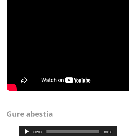
Gure abestia
Soinu
00:00
00:00