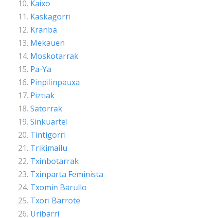
Kaixo
Kaskagorri
Kranba
Mekauen
Moskotarrak
Pa-Ya
Pinpilinpauxa
Piztiak
Satorrak
Sinkuartel
Tintigorri
Trikimailu
Txinbotarrak
Txinparta Feminista
Txomin Barullo
Txori Barrote
Uribarri