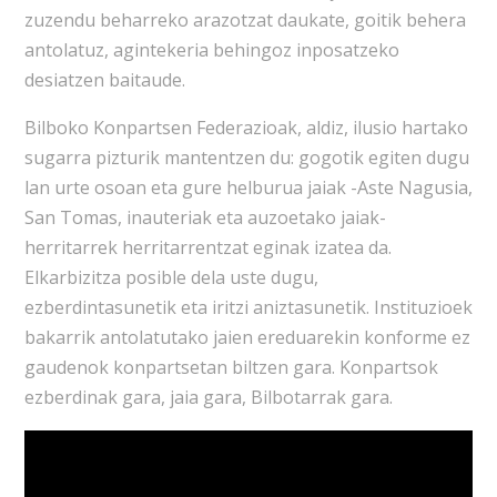
zuzendu beharreko arazotzat daukate, goitik behera
antolatuz, agintekeria behingoz inposatzeko
desiatzen baitaude.
Bilboko Konpartsen Federazioak, aldiz, ilusio hartako
sugarra pizturik mantentzen du: gogotik egiten dugu
lan urte osoan eta gure helburua jaiak -Aste Nagusia,
San Tomas, inauteriak eta auzoetako jaiak-
herritarrek herritarrentzat eginak izatea da.
Elkarbizitza posible dela uste dugu,
ezberdintasunetik eta iritzi aniztasunetik. Instituzioek
bakarrik antolatutako jaien ereduarekin konforme ez
gaudenok konpartsetan biltzen gara. Konpartsok
ezberdinak gara, jaia gara, Bilbotarrak gara.