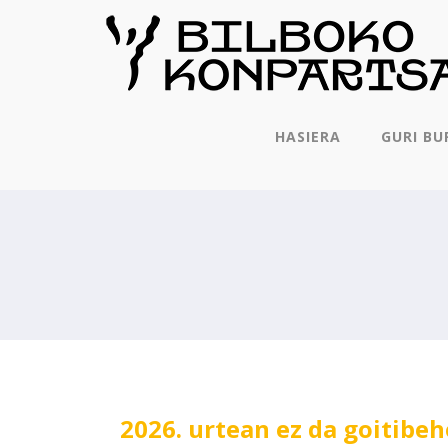
HASIERA
GURI BU
2026. urtean ez da goitibeh