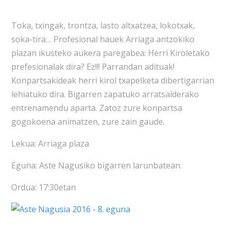
Toka, txingak, trontza, lasto altxatzea, lokotxak,
soka-tira… Profesional hauek Arriaga antzokiko
plazan ikusteko aukera paregabea: Herri Kiroletako
prefesionalak dira? Ez!!! Parrandan adituak!
Konpartsakideak herri kirol txapelketa dibertigarrian
lehiatuko dira. Bigarren zapatuko arratsalderako
entrenamendu aparta. Zatoz zure konpartsa
gogokoena animatzen, zure zain gaude.
Lekua: Arriaga plaza
Eguna: Aste Nagusiko bigarren larunbatean.
Ordua: 17:30etan