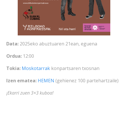
Data:
2025eko abuztuaren 21ean, eguena
Ordua:
12:00
Tokia:
Moskotarrak
konpartsaren txosnan
Izen ematea:
HEMEN
(gehienez 100 partehartzaile)
¡Ekarri zuen 3×3 kuboa!