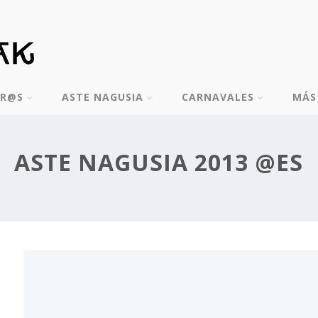
TR@S
ASTE NAGUSIA
CARNAVALES
MÁS
PROGRAMACIÓN DE BILBOKO
X
KONPARTSAK
ASTE NAGUSIA 2013 @ES
IRAIA ITURREGI SERÁ LA PREGONERA