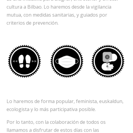
cultura a Bilbao. Lo haremos desde la vigilancia
mutua, con medidas sanitarias, y guiados por
criterios de prevención.
Lo haremos de forma popular, feminista, euskaldun,
ecologista y lo más participativa posible.
Por lo tanto, con la colaboración de todos os
llamamos a disfrutar de estos días con las