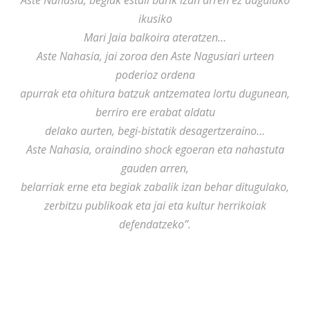
Aste Nahasia, begiak estali barik izan arren ez dugulako
ikusiko
Mari Jaia balkoira ateratzen…
Aste Nahasia, jai zoroa den Aste Nagusiari urteen
poderioz ordena
apurrak eta ohitura batzuk antzematea lortu dugunean,
berriro ere erabat aldatu
delako aurten, begi-bistatik desagertzeraino…
Aste Nahasia, oraindino shock egoeran eta nahastuta
gauden arren,
belarriak erne eta begiak zabalik izan behar ditugulako,
zerbitzu publikoak eta jai eta kultur herrikoiak
defendatzeko”.