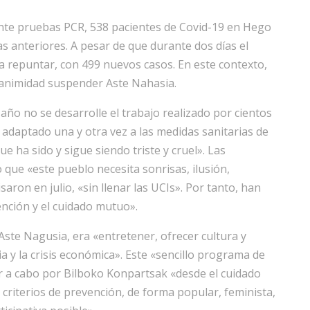
ante pruebas PCR, 538 pacientes de Covid-19 en Hego
ías anteriores. A pesar de que durante dos días el
a repuntar, con 499 nuevos casos. En este contexto,
animidad suspender Aste Nahasia.
año no se desarrolle el trabajo realizado por cientos
daptado una y otra vez a las medidas sanitarias de
e ha sido y sigue siendo triste y cruel». Las
ue «este pueblo necesita sonrisas, ilusión,
aron en julio, «sin llenar las UCIs». Por tanto, han
vención y el cuidado mutuo».
 Aste Nagusia, era «entretener, ofrecer cultura y
a y la crisis económica». Este «sencillo programa de
evar a cabo por Bilboko Konpartsak «desde el cuidado
criterios de prevención, de forma popular, feminista,