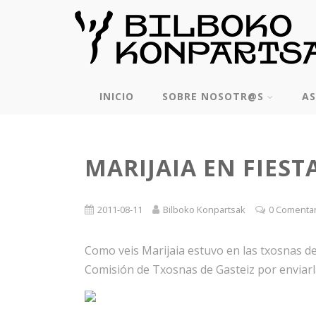
INICIO
SOBRE NOSOTR@S
AS
MARIJAIA EN FIEST
2011-08-11
Bilboko Konpartsak
0 Comenta
Como veis Marijaia estuvo en las txosnas d
Comisión de Txosnas de Gasteiz por enviarl