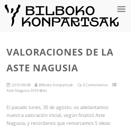
VALORACIONES DE LA
ASTE NAGUSIA
2010-09-08
Bilboko Konpartsak
0 Comentarios
Aste Nagusia 2010 @es
El pasado lunes, 30 de agosto, os adelantamos
nuestra valoración inicial, según finalizó Aste
Nagusia, y recordareis que remarcamos 5 ideas: