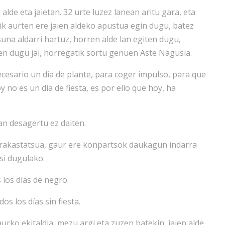
alde eta jaietan. 32 urte luzez lanean aritu gara, eta
ik aurten ere jaien aldeko apustua egin dugu, batez
una aldarri hartuz, horren alde lan egiten dugu,
ten dugu jai, horregatik sortu genuen Aste Nagusia.
esario un dia de plante, para coger impulso, para que
y no es un día de fiesta, es por ello que hoy, ha
n desagertu ez daiten.
rrakastatsua, gaur ere konpartsok daukagun indarra
si dugulako.
 los días de negro.
os los días sin fiesta.
ko ekitaldia, mezu argi eta zuzen batekin, jaien alde,