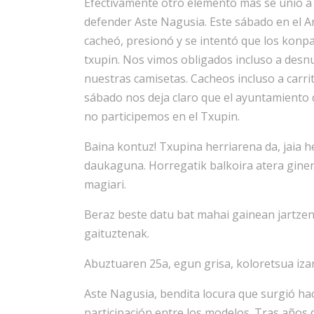
Efectivamente otro elemento más se unio a
defender Aste Nagusia. Este sábado en el A
cacheó, presionó y se intentó que los konpa
txupin. Nos vimos obligados incluso a desn
nuestras camisetas. Cacheos incluso a carri
sábado nos deja claro que el ayuntamiento 
no participemos en el Txupin.
Baina kontuz! Txupina herriarena da, jaia h
daukaguna. Horregatik balkoira atera gine
magiari.
Beraz beste datu bat mahai gainean jartzen
gaituztenak.
Abuztuaren 25a, egun grisa, koloretsua iz
Aste Nagusia, bendita locura que surgió hace
participación entre los modelos. Tras años d