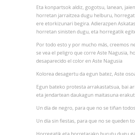
Eta konpartsok aldiz, gogotsu, lanean, jaien 
horretan jarraitzea dugu helburu, horregat
ere etorkizunari begira. Adierazpen Askatas
horretan sinisten dugu, eta horregatik egi
Por todo esto y por mucho más, creemos nec
se vea el peligro que corre Aste Nagusia, ho
desaparecido el color en Aste Nagusia
Kolorea desagertu da egun batez, Aste osoa
Egun bateko protesta arrakastatsua, bai a
eta jendartean daukagun maitasuna erakut
Un día de negro, para que no se tiñan todos
Un día sin fiestas, para que no se queden tod
Horregatik eta horretarako burutu dugu gaur