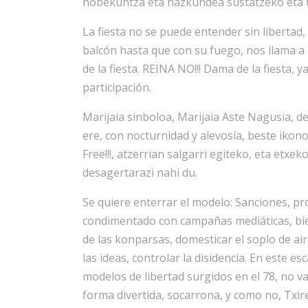
hobekuntza eta hazkundea sustatzeko eta tr
La fiesta no se puede entender sin libertad,
balcón hasta que con su fuego, nos llama a 
de la fiesta. REINA NO!!! Dama de la fiesta,
participación.
Marijaia sinboloa, Marijaia Aste Nagusia, 
ere, con nocturnidad y alevosía, beste ikon
Free!!!, atzerrian salgarri egiteko, eta etxe
desagertarazi nahi du.
Se quiere enterrar el modelo: Sanciones, p
condimentado con campañas mediáticas, bien
de las konparsas, domesticar el soplo de ai
las ideas, controlar la disidencia. En este e
modelos de libertad surgidos en el 78, no v
forma divertida, socarrona, y como no, Txir