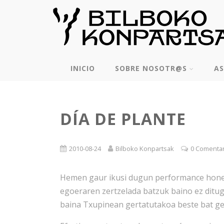
INICIO
SOBRE NOSOTR@S
AS
DÍA DE PLANTE
2010-08-24
Bilboko Konpartsak
0 Comenta
Hemen gaur ikusi dugun performance honen 
egoeraren zertzelada batzuk baino ez ditug
baina Txupinean gertatutakoa beste bat ge