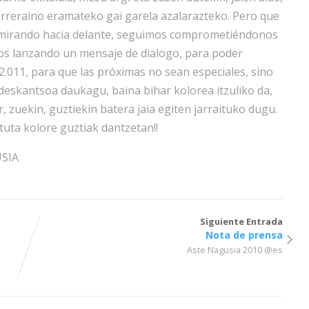
reraino eramateko gai garela azalarazteko. Pero que
y mirando hacia delante, seguimos comprometiéndonos
imos lanzando un mensaje de dialogo, para poder
 2.011, para que las próximas no sean especiales, sino
 deskantsoa daukagu, baina bihar kolorea itzuliko da,
, zuekin, guztiekin batera jaia egiten jarraituko dugu.
tuta kolore guztiak dantzetan!!
USIA
Siguiente Entrada
Nota de prensa
Aste Nagusia 2010 @es