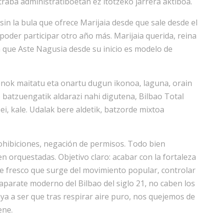
aba administratiboetan ez itotzeko jarrera aktiboa.
 sin la bula que ofrece Marijaia desde que sale desde el
poder participar otro año más. Marijaia querida, reina
 ya que Aste Nagusia desde su inicio es modelo de
denok maitatu eta onartu dugun ikonoa, laguna, orain
o batzuengatik aldarazi nahi digutena, Bilbao Total
koei, kale. Udalak bere aldetik, batzorde mixtoa
rohibiciones, negación de permisos. Todo bien
 orquestadas. Objetivo claro: acabar con la fortaleza
re fresco que surge del movimiento popular, controlar
scaparate moderno del Bilbao del siglo 21, no caben los
aya a ser que tras respirar aire puro, nos quejemos de
ene.