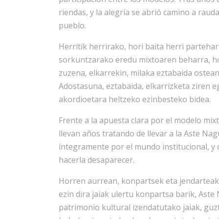
riendas, y la alegría se abrió camino a raud
pueblo.
Herritik herrirako, hori baita herri parteh
sorkuntzarako eredu mixtoaren beharra, hor
zuzena, elkarrekin, milaka eztabaida ostean
Adostasuna, eztabaida, elkarrizketa ziren 
akordioetara heltzeko ezinbesteko bidea.
Frente a la apuesta clara por el modelo mix
llevan años tratando de llevar a la Aste Na
íntegramente por el mundo institucional, y q
hacerla desaparecer.
Horren aurrean, konpartsek eta jendarteak 
ezin dira jaiak ulertu konpartsa barik, As
patrimonio kultural izendatutako jaiak, guz