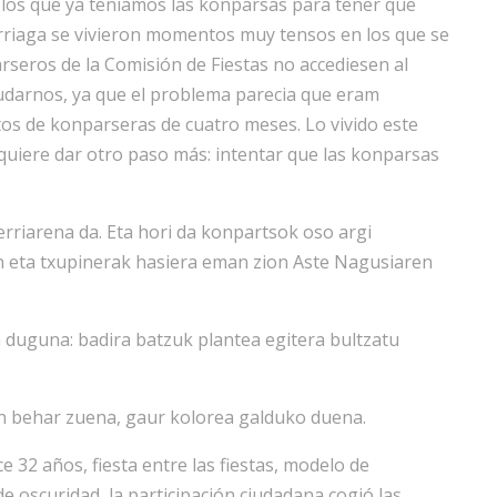
 los que ya teniamos las konparsas para tener que
rriaga se vivieron momentos muy tensos en los que se
rseros de la Comisión de Fiestas no accediesen al
udarnos, ya que el problema parecia que eram
tos de konparseras de cuatro meses. Lo vivido este
quiere dar otro paso más: intentar que las konparsas
erriarena da. Eta hori da konpartsok oso argi
n eta txupinerak hasiera eman zion Aste Nagusiaren
 duguna: badira batzuk plantea egitera bultzatu
an behar zuena, gaur kolorea galduko duena.
 32 años, fiesta entre las fiestas, modelo de
e oscuridad, la participación ciudadana cogió las