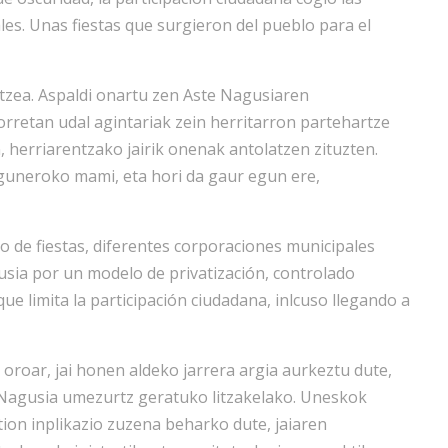
ales. Unas fiestas que surgieron del pueblo para el
artzea. Aspaldi onartu zen Aste Nagusiaren
retan udal agintariak zein herritarron partehartze
, herriarentzako jairik onenak antolatzen zituzten.
eguneroko mami, eta hori da gaur egun ere,
to de fiestas, diferentes corporaciones municipales
gusia por un modelo de privatización, controlado
ue limita la participación ciudadana, inlcuso llegando a
oroar, jai honen aldeko jarrera argia aurkeztu dute,
te Nagusia umezurtz geratuko litzakelako. Uneskok
tion inplikazio zuzena beharko dute, jaiaren