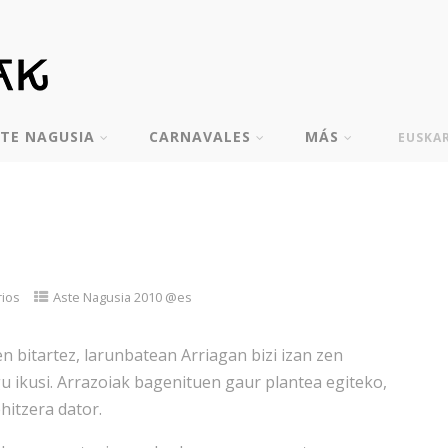
TE NAGUSIA
CARNAVALES
MÁS
EUSKA
rios
Aste Nagusia 2010 @es
bitartez, larunbatean Arriagan bizi izan zen
u ikusi. Arrazoiak bagenituen gaur plantea egiteko,
hitzera dator.