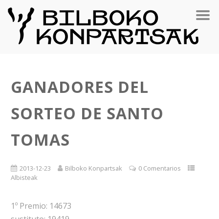
GANADORES DEL
SORTEO DE SANTO
TOMAS
2013-12-23
Bilboko Konpartsak
0 Comentarios
Albisteak
1º Premio: 14673