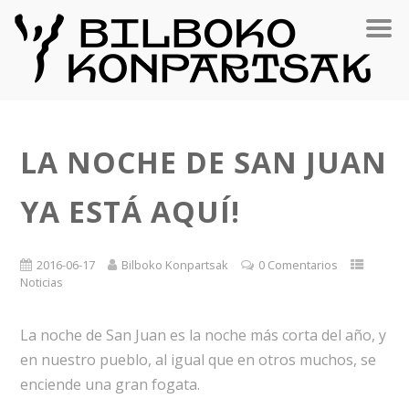
LA NOCHE DE SAN JUAN
YA ESTÁ AQUÍ!
2016-06-17
Bilboko Konpartsak
0 Comentarios
Noticias
La noche de San Juan es la noche más corta del año, y
en nuestro pueblo, al igual que en otros muchos, se
enciende una gran fogata.