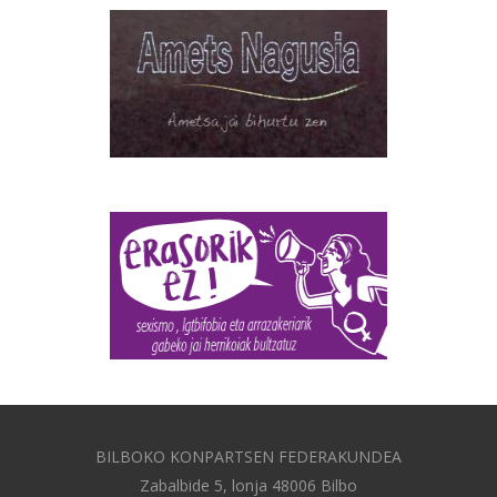
BILBOKO KONPARTSEN FEDERAKUNDEA
Zabalbide 5, lonja 48006 Bilbo