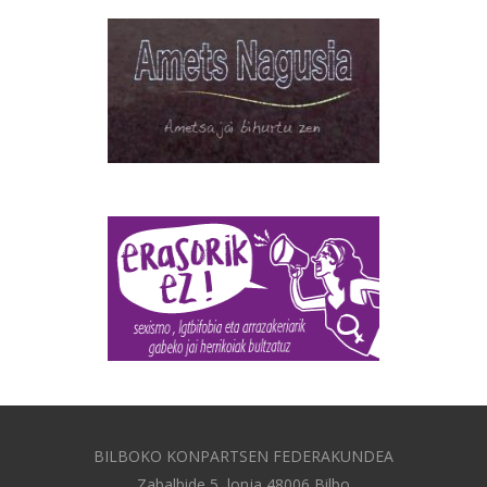
BILBOKO KONPARTSEN FEDERAKUNDEA
Zabalbide 5, lonja 48006 Bilbo