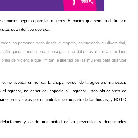
r espacios seguros para las mujeres. Espacios que permita disfrutar a
xistas sean del tipo que sean.
e todas las personas sean desde el respeto, entendiendo su diversidad,
ue aún queda mucho para conseguirlo no debemos mirar a otro lado
ones de violencia que limitan la libertad de las mujeres para disfrutar
ente, no aceptar un no, dar la chapa, reírse de la agresión, manosear,
 con el agresor, no echar del espacio al agresor….son situaciones de
anecen invisibles por entenderlas como parte de las fiestas, y NO LO
delantarnos y desde una acitud activa prevenirlas y denunciarlas