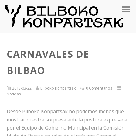
CARNAVALES DE
BILBAO
2013-03-22
Bilboko Konpartsak
0 Comentarios
Noticias
Desde Bilboko Konpartsak no podemos menos que
mostrar nuestra sorpresa ante la postura expresada
por el Equipo de Gobierno Municipal en la Comisión