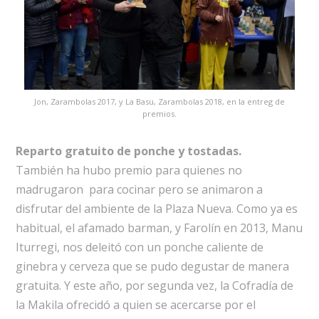
Jon, Zarambolas 2017, y La Basu, Zarambolas 2018, en la entreg de
premios.
Reparto gratuito de ponche y tostadas.
También ha hubo premio para quienes no
madrugaron para cocinar pero se animaron a
disfrutar del ambiente de la Plaza Nueva. Como ya es
habitual, el afamado barman, y Farolín en 2013, Manu
Iturregi, nos deleitó con un ponche caliente de
ginebra y cerveza que se pudo degustar de manera
gratuita. Y este año, por segunda vez, la Cofradía de
la Makila ofrecidó a quien se acercarse por el