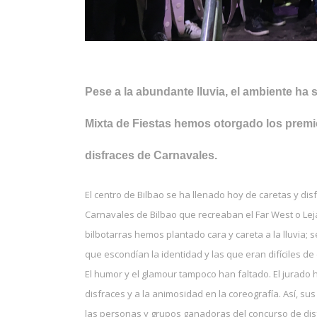
Pese a la abundante lluvia, el ambiente ha 
Mixta de Fiestas hemos otorgado los premio
disfraces de Carnavales.
El centro de Bilbao se ha llenado hoy de caretas y disf
Carnavales de Bilbao que recreaban el Far West o Leja
bilbotarras hemos plantado cara y careta a la lluvia; 
que escondían la identidad y las que eran difíciles d
El humor y el glamour tampoco han faltado. El jurado 
disfraces y a la animosidad en la coreografía. Así, sus 
las personas y grupos ganadoras del concurso de dis