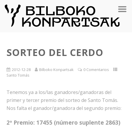
SORTEO DEL CERDO
2012-12-28
Bilboko Konpartsak
0 Comentarios
Santo Tomás
Tenemos ya a los/las ganadores/ganadoras del
primer y tercer premio del sorteo de Santo Tomás.
Nos falta el ganador/ganadora del segundo premio:
2º Premio: 17455 (número suplente 2863)