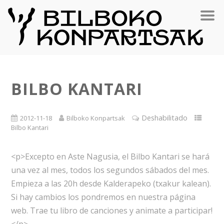
BILBO KANTARI
Deshabilitado
2012-11-18
Bilboko Konpartsak
Bilbo Kantari
<p>Excepto en Aste Nagusia, el Bilbo Kantari se hará
una vez al mes, todos los segundos sábados del mes.
Empieza a las 20h desde Kalderapeko (txakur kalean).
Si hay cambios los pondremos en nuestra página
web. Trae tu libro de canciones y animate a participar!