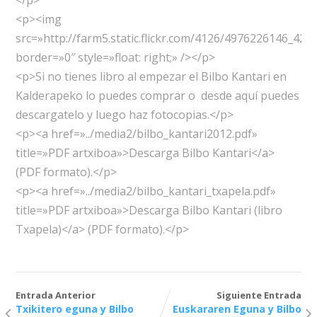
</p>
<p><img
src=»http://farm5.static.flickr.com/4126/4976226146_42
border=»0″ style=»float: right;» /></p>
<p>Si no tienes libro al empezar el Bilbo Kantari en
Kalderapeko lo puedes comprar o desde aquí puedes
descargatelo y luego haz fotocopias.</p>
<p><a href=»../media2/bilbo_kantari2012.pdf»
title=»PDF artxiboa»>Descarga Bilbo Kantari</a>
(PDF formato).</p>
<p><a href=»../media2/bilbo_kantari_txapela.pdf»
title=»PDF artxiboa»>Descarga Bilbo Kantari (libro
Txapela)</a> (PDF formato).</p>
Entrada Anterior
Siguiente Entrada
Txikitero eguna y Bilbo
Euskararen Eguna y Bilbo