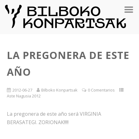
LA PREGONERA DE ESTE
AÑO
2012-06-27
Bilboko Konpartsak
0 Comentarios
Aste Nagusia 2012
La pregonera de este año será VIRGINIA
BERASATEGI. ZORIONAK!!!!!