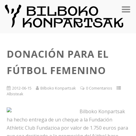
DONACIÓN PARA EL
FÚTBOL FEMENINO
2012-06-15
Bilboko Konpartsak
0 Comentarios
Albisteak
Bilboko Konpartsak
ha hecho entrega de un cheque a la Fundación
Athletic Club Fundazioa por valor de 1.750 euros para