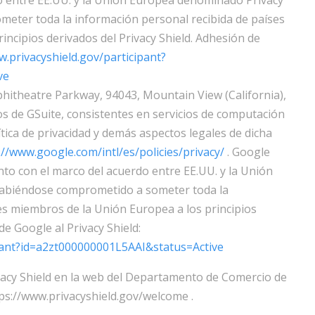
meter toda la información personal recibida de países
ncipios derivados del Privacy Shield. Adhesión de
.privacyshield.gov/participant?
ve
hitheatre Parkway, 94043, Mountain View (California),
os de GSuite, consistentes en servicios de computación
ítica de privacidad y demás aspectos legales de dicha
//www.google.com/intl/es/policies/privacy/
. Google
ento con el marco del acuerdo entre EE.UU. y la Unión
habiéndose comprometido a someter toda la
es miembros de la Unión Europea a los principios
de Google al Privacy Shield:
ipant?id=a2zt000000001L5AAI&status=Active
ivacy Shield en la web del Departamento de Comercio de
tps://www.privacyshield.gov/welcome .