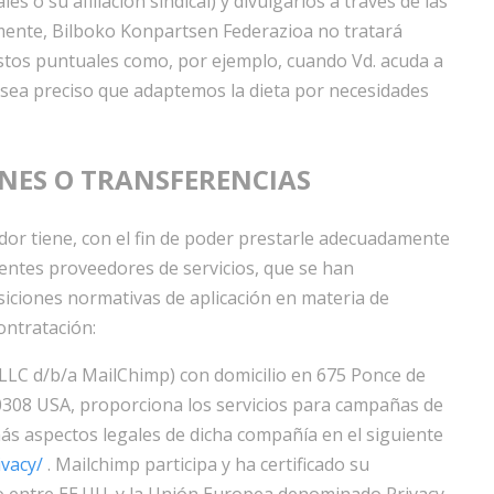
 o su afiliación sindical) y divulgarlos a través de las
mente, Bilboko Konpartsen Federazioa no tratará
stos puntuales como, por ejemplo, cuando Vd. acuda a
 sea preciso que adaptemos la dieta por necesidades
ONES O TRANSFERENCIAS
or tiene, con el fin de poder prestarle adecuadamente
uientes proveedores de servicios, que se han
iciones normativas de aplicación en materia de
ontratación:
LLC d/b/a MailChimp) con domicilio en 675 Ponce de
0308 USA, proporciona los servicios para campañas de
más aspectos legales de dicha compañía en el siguiente
ivacy/
. Mailchimp participa y ha certificado su
o entre EE.UU. y la Unión Europea denominado Privacy