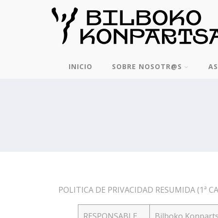
INICIO
SOBRE NOSOTR@S
AS
POLITICA DE PRIVACIDAD RESUMIDA (1ª C
RESPONSABLE
Bilboko Konpart