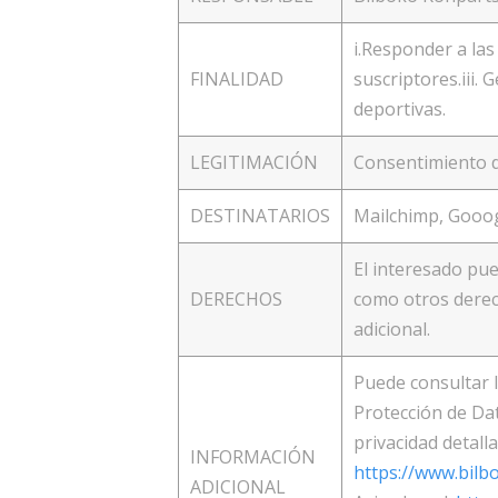
i.Responder a las 
FINALIDAD
suscriptores.iii.
deportivas.
LEGITIMACIÓN
Consentimiento d
DESTINATARIOS
Mailchimp, Gooog
El interesado pued
DERECHOS
como otros derec
adicional.
Puede consultar l
Protección de Dat
privacidad detalla
INFORMACIÓN
https://www.bilb
ADICIONAL