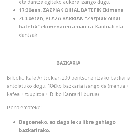
eta dantza egiteko aukera
izango dugu.
17:30ean. ZAZPIAK OIHAL BATETIK Ekimena
.
20:00etan, PLAZA BARRIAN “Zazpiak oihal
batetik” ekimenaren amaiera
. Kantuak eta
dantzak
BAZKARIA
Bilboko Kafe Antzokian 200 pentsonentzako bazkaria
antolatuko dogu. 18€ko bazkaria izango da (menua +
kafea + txupitoa + Bilbo Kantari liburua)
Izena emateko:
Dagoeneko, ez dago leku libre gehiago
bazkarirako.