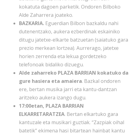
kokatuta dagoen parketik. Ondoren Bilboko
Alde Zaharrera joateko.
BAZKARIA.
Eguerdian Bilbon bazkaldu nahi
dutenentzako, aukera ezberdinak eskainiko
ditugu
jatetxe-elkarte batzuetan (saiatuko gara
prezio merkean lortzea). Aurrerago, jatetxe
horien zerrenda
eta lekua gordetzeko
telefonoak bidaliko dizuegu.
Alde zaharreko PLAZA BARRIAN kokatuko da
gure hasiera eta amaiera
. Bazkal ondoren
ere,
bertan musika jarri eta kantu-dantzan
aritzeko aukera izango dugu.
17:00etan, PLAZA BARRIAN
ELKARRETARATZEA
. Bertan elkartuko gara
kantuzale eta musikari
guztiak. “Zazpiak oihal
batetik” ekimena hasi bitartean hainbat kantu