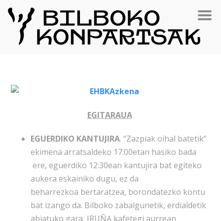
EGITARAUA
EGUERDIKO KANTUJIRA
. “Zazpiak oihal batetik”
ekimena arratsaldeko 17:00etan hasiko bada
ere, eguerdiko 12:30ean kantujira bat egiteko
aukera eskainiko dugu, ez da
beharrezkoa
bertaratzea, borondatezko kontu
bat izango da. Bilboko zabalgunetik, erdialdetik
abiatuko gara,
IRUÑA kafetegi aurrean