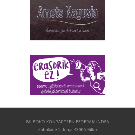
BILBOKO KONPARTSEN FEDERAKUNDEA
Zabalbide 5, lonja 48006 Bilbo