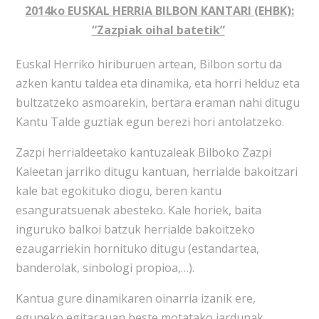
2014ko EUSKAL HERRIA BILBON KANTARI (EHBK):
“Zazpiak oihal batetik”
Euskal Herriko hiriburuen artean, Bilbon sortu da
azken kantu taldea eta dinamika, eta horri helduz eta
bultzatzeko asmoarekin, bertara eraman nahi ditugu
Kantu Talde guztiak egun berezi hori antolatzeko.
Zazpi herrialdeetako kantuzaleak Bilboko Zazpi
Kaleetan jarriko ditugu kantuan, herrialde bakoitzari
kale bat egokituko diogu, beren kantu
esanguratsuenak abesteko. Kale horiek, baita
inguruko balkoi batzuk herrialde bakoitzeko
ezaugarriekin hornituko ditugu (estandartea,
banderolak, sinbologi propioa,…).
Kantua gure dinamikaren oinarria izanik ere,
eguneko egitarauan beste motatako jardunak