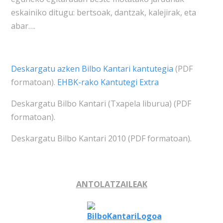
eskainiko ditugu: bertsoak, dantzak, kalejirak, eta
abar….
Deskargatu azken Bilbo Kantari kantutegia
(PDF
formatoan).
EHBK-rako Kantutegi Extra
Deskargatu Bilbo Kantari (Txapela liburua) (PDF
formatoan).
Deskargatu Bilbo Kantari 2010 (PDF formatoan).
ANTOLATZAILEAK