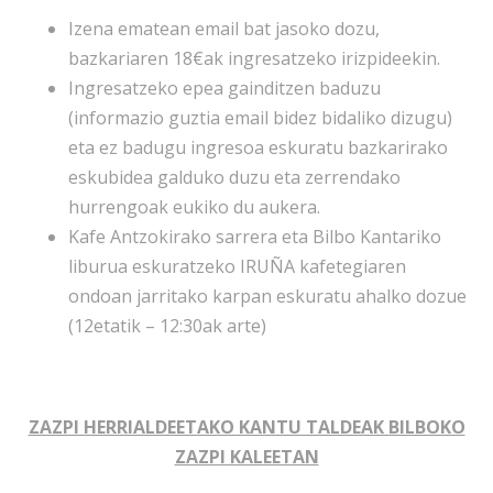
Izena ematean email bat jasoko dozu,
bazkariaren 18€ak ingresatzeko irizpideekin.
Ingresatzeko epea gainditzen baduzu
(informazio guztia email bidez bidaliko dizugu)
eta ez badugu ingresoa eskuratu bazkarirako
eskubidea galduko duzu eta zerrendako
hurrengoak eukiko du aukera.
Kafe Antzokirako sarrera eta Bilbo Kantariko
liburua eskuratzeko IRUÑA kafetegiaren
ondoan jarritako karpan eskuratu ahalko dozue
(12etatik – 12:30ak arte)
ZAZPI HERRIALDEETAKO KANTU TALDEAK BILBOKO
ZAZPI KALEETAN