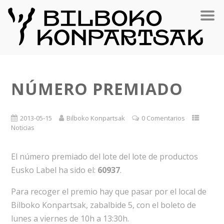
NÚMERO PREMIADO
2013-05-15
Bilboko Konpartsak
0 Comentarios
Noticias
El número premiado del lote del lote de productos
Eusko Label ha sido el:
60937
.
Para recoger el premio hay que pasar por el local de
Bilboko Konpartsak, zabalbide 5, con el boleto de
lunes a viernes de 10h a 13:30h.