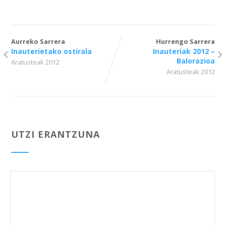
Aurreko Sarrera
Hurrengo Sarrera
Inauteriet​ako ostirala
Inauteriak 2012 –
Balorazioa
Aratusteak 2012
Aratusteak 2012
UTZI ERANTZUNA