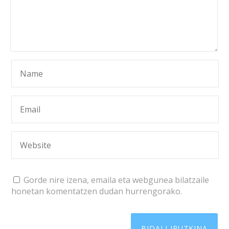
Gorde nire izena, emaila eta webgunea bilatzaile
honetan komentatzen dudan hurrengorako.