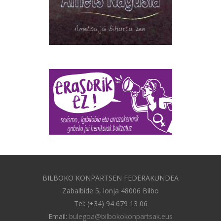
BILBOKO KONPARTSEN FEDERAKUNDEA
Zabalbide 5, lonja 48006 Bilbo
Tel: (+34) 94 679 13 06
Email:
bulegoa@bilbokokonpartsak.eus