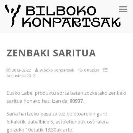
ZENBAKI SARITUA
2012-02-22
Bilboko Konpartsak
0 Iruzkin
Aratusteak 2012
Eusko Label produktu sorta baten zozketako zenbaki
saritua honako hau izan da:
60937
.
Saria hartzeko pasa zaitez boletoarekin gure
lokaletik, zabalbide 5, astelehenetik ostiralera
goizeko 10etatik 13:30ak arte.