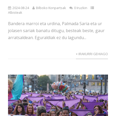
2024-08-24
Bilboko Konpartsak
0 Iruzkin
Albisteak
Bandera marroi eta urdina, Palmada Saria eta ur
jolasen sariak banatu ditugu, besteak beste, gaur
arratsaldean. Eguraldiak ez du lagundu...
+ IRAKURRI GEHIAGO