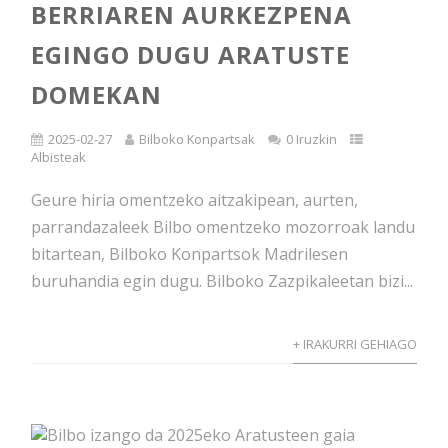
BERRIAREN AURKEZPENA
EGINGO DUGU ARATUSTE
DOMEKAN
2025-02-27
Bilboko Konpartsak
0 Iruzkin
Albisteak
Geure hiria omentzeko aitzakipean, aurten,
parrandazaleek Bilbo omentzeko mozorroak landu
bitartean, Bilboko Konpartsok Madrilesen
buruhandia egin dugu. Bilboko Zazpikaleetan bizi...
+ IRAKURRI GEHIAGO