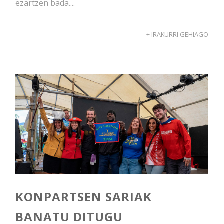
ezartzen bada....
+ IRAKURRI GEHIAGO
KONPARTSEN SARIAK
BANATU DITUGU