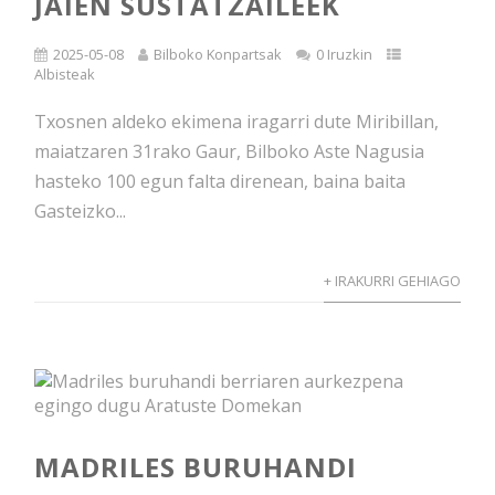
JAIEN SUSTATZAILEEK
2025-05-08
Bilboko Konpartsak
0 Iruzkin
Albisteak
Txosnen aldeko ekimena iragarri dute Miribillan,
maiatzaren 31rako Gaur, Bilboko Aste Nagusia
hasteko 100 egun falta direnean, baina baita
Gasteizko...
+ IRAKURRI GEHIAGO
MADRILES BURUHANDI