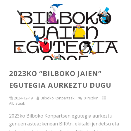
2023KO “BILBOKO JAIEN”
EGUTEGIA AURKEZTU DUGU
2024-12-19
Bilboko Konpartsak
0 Iruzkin
Albisteak
2023ko Bilboko Konpartsen egutegia aurkeztu
genuen asteazkenean BIRAn, ekitaldi jendetsu eta