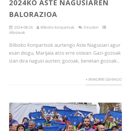
2024KO ASTE NAGUSIAREN
BALORAZIOA
2024-08-26
Bilboko Konpartsak
0 Iruzkin
Albisteak
Bilboko Konpartsok aurtengo Aste Nagusiari agur
esan diogu, Marijaia atzo erre ostean. Gazi-gozoak
izan dira nagusi aurten; gozoak, benetan gozoak...
+ IRAKURRI GEHIAGO