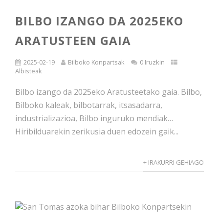
BILBO IZANGO DA 2025EKO
ARATUSTEEN GAIA
2025-02-19
Bilboko Konpartsak
0 Iruzkin
Albisteak
Bilbo izango da 2025eko Aratusteetako gaia. Bilbo,
Bilboko kaleak, bilbotarrak, itsasadarra,
industrializazioa, Bilbo inguruko mendiak…
Hiribilduarekin zerikusia duen edozein gaik...
+ IRAKURRI GEHIAGO