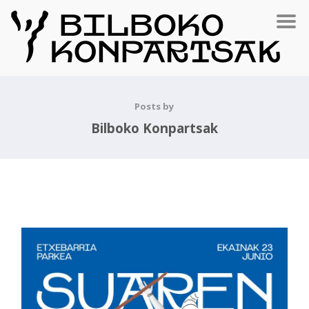
Posts by
Bilboko Konpartsak