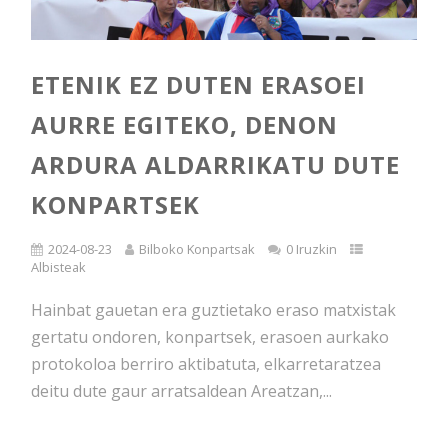
ETENIK EZ DUTEN ERASOEI
AURRE EGITEKO, DENON
ARDURA ALDARRIKATU DUTE
KONPARTSEK
2024-08-23
Bilboko Konpartsak
0 Iruzkin
Albisteak
Hainbat gauetan era guztietako eraso matxistak
gertatu ondoren, konpartsek, erasoen aurkako
protokoloa berriro aktibatuta, elkarretaratzea
deitu dute gaur arratsaldean Areatzan,...