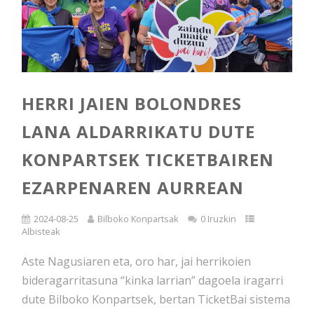
HERRI JAIEN BOLONDRES
LANA ALDARRIKATU DUTE
KONPARTSEK TICKETBAIREN
EZARPENAREN AURREAN
2024-08-25
Bilboko Konpartsak
0 Iruzkin
Albisteak
Aste Nagusiaren eta, oro har, jai herrikoien
bideragarritasuna “kinka larrian” dagoela iragarri
dute Bilboko Konpartsek, bertan TicketBai sistema