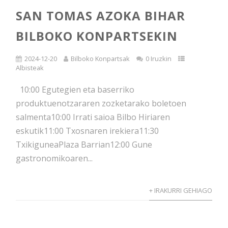
SAN TOMAS AZOKA BIHAR
BILBOKO KONPARTSEKIN
2024-12-20
Bilboko Konpartsak
0 Iruzkin
Albisteak
10:00 Egutegien eta baserriko
produktuenotzararen zozketarako boletoen
salmenta10:00 Irrati saioa Bilbo Hiriaren
eskutik11:00 Txosnaren irekiera11:30
TxikiguneaPlaza Barrian12:00 Gune
gastronomikoaren...
+ IRAKURRI GEHIAGO