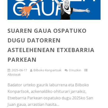
SUAREN GAUA OSPATUKO
DUGU DATORREN
ASTELEHENEAN ETXEBARRIA
PARKEAN
2025-06-17
Bilboko Konpartsak
0 Iruzkin
Albisteak
Badator urteko gaurik laburrena eta Bilboko
Konpartsok, azkenaldiko ohiturari jarraikiz,
Etxebarria Parkean ospatuko dugu 2025ko San
Juan gaua, arrastian hasita....