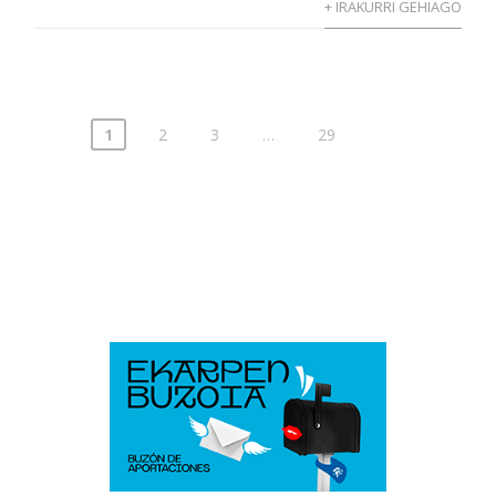
+ IRAKURRI GEHIAGO
1
2
3
…
29
Posts
pagination