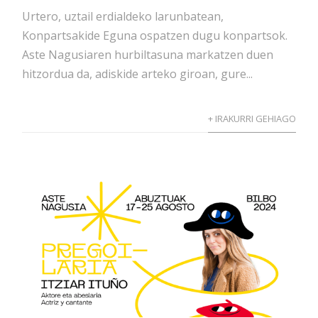
Urtero, uztail erdialdeko larunbatean,
Konpartsakide Eguna ospatzen dugu konpartsok.
Aste Nagusiaren hurbiltasuna markatzen duen
hitzordua da, adiskide arteko giroan, gure...
+ IRAKURRI GEHIAGO