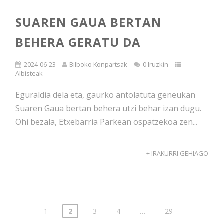
SUAREN GAUA BERTAN
BEHERA GERATU DA
2024-06-23
Bilboko Konpartsak
0 Iruzkin
Albisteak
Eguraldia dela eta, gaurko antolatuta geneukan
Suaren Gaua bertan behera utzi behar izan dugu.
Ohi bezala, Etxebarria Parkean ospatzekoa zen...
+ IRAKURRI GEHIAGO
1
2
3
4
…
29
Posts