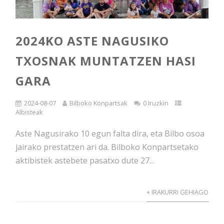
2024KO ASTE NAGUSIKO
TXOSNAK MUNTATZEN HASI
GARA
2024-08-07
Bilboko Konpartsak
0 Iruzkin
Albisteak
Aste Nagusirako 10 egun falta dira, eta Bilbo osoa
jairako prestatzen ari da. Bilboko Konpartsetako
aktibistek astebete pasatxo dute 27...
+ IRAKURRI GEHIAGO