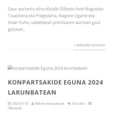
Gaur aurkeztu dira ofizialki Bilboko Aste Nagusiko
Txupinera eta Pregoilaria, Nagore Ugarte eta
Itziar Ituño, udaletxean prentsaren aurrean gaur
goizean...
+ IRAKURRI GEHIAGO
KONPARTSAKIDE EGUNA 2024
LARUNBATEAN
2024-07-16
Bilboko Konpartsak
0 Iruzkin
Albisteak