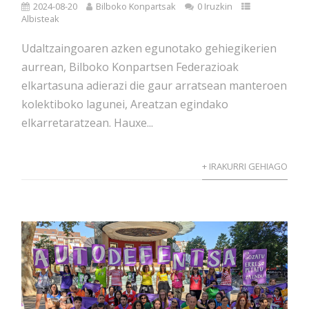
2024-08-20
Bilboko Konpartsak
0 Iruzkin
Albisteak
Udaltzaingoaren azken egunotako gehiegikerien
aurrean, Bilboko Konpartsen Federazioak
elkartasuna adierazi die gaur arratsean manteroen
kolektiboko lagunei, Areatzan egindako
elkarretaratzean. Hauxe...
+ IRAKURRI GEHIAGO