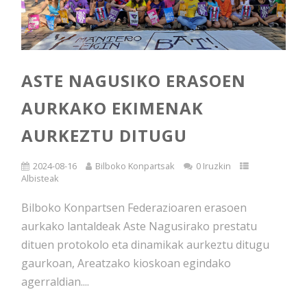
ASTE NAGUSIKO ERASOEN
AURKAKO EKIMENAK
AURKEZTU DITUGU
2024-08-16
Bilboko Konpartsak
0 Iruzkin
Albisteak
Bilboko Konpartsen Federazioaren erasoen
aurkako lantaldeak Aste Nagusirako prestatu
dituen protokolo eta dinamikak aurkeztu ditugu
gaurkoan, Areatzako kioskoan egindako
agerraldian....