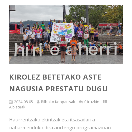
KIROLEZ BETETAKO ASTE
NAGUSIA PRESTATU DUGU
2024-08-05
Bilboko Konpartsak
0 Iruzkin
Albisteak
Haurrentzako ekintzak eta itsasadarra
nabarmenduko dira aurtengo programazioan