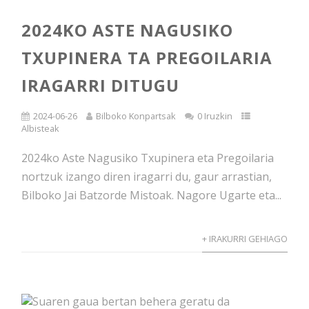
2024KO ASTE NAGUSIKO
TXUPINERA TA PREGOILARIA
IRAGARRI DITUGU
2024-06-26
Bilboko Konpartsak
0 Iruzkin
Albisteak
2024ko Aste Nagusiko Txupinera eta Pregoilaria
nortzuk izango diren iragarri du, gaur arrastian,
Bilboko Jai Batzorde Mistoak. Nagore Ugarte eta...
+ IRAKURRI GEHIAGO