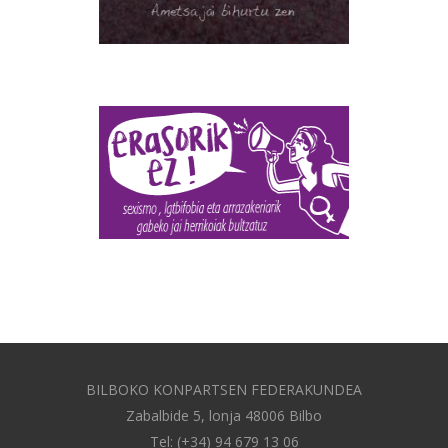
BILBOKO KONPARTSEN FEDERAKUNDEA
Zabalbide 5, lonja 48006 Bilbo
Tel: (+34) 94 679 13 06