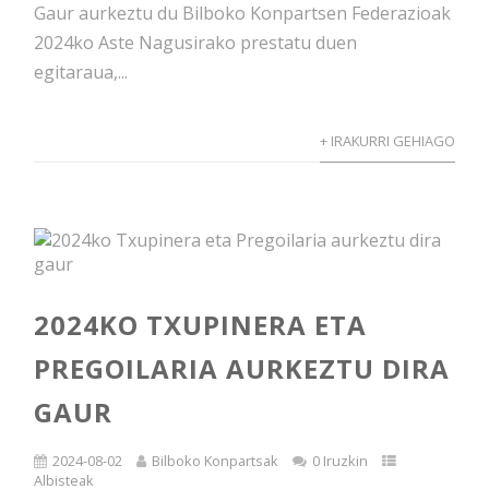
Gaur aurkeztu du Bilboko Konpartsen Federazioak
2024ko Aste Nagusirako prestatu duen
egitaraua,...
+ IRAKURRI GEHIAGO
2024KO TXUPINERA ETA
PREGOILARIA AURKEZTU DIRA
GAUR
2024-08-02
Bilboko Konpartsak
0 Iruzkin
Albisteak