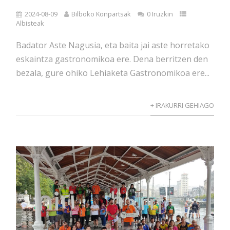
2024-08-09
Bilboko Konpartsak
0 Iruzkin
Albisteak
Badator Aste Nagusia, eta baita jai aste horretako
eskaintza gastronomikoa ere. Dena berritzen den
bezala, gure ohiko Lehiaketa Gastronomikoa ere...
+ IRAKURRI GEHIAGO