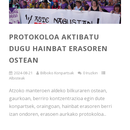
PROTOKOLOA AKTIBATU
DUGU HAINBAT ERASOREN
OSTEAN
2024-08-21
Bilboko Konpartsak
0 Iruzkin
Albisteak
Atzoko manteroen aldeko bilkuraren ostean,
gaurkoan, berriro kontzentrazioa egin dute
konpartsek, oraingoan, hainbat erasoren berri
izan ondoren, erasoen aurkako protokoloa...