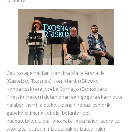
jarduerei.
Gaurko agerraldian izan dira Maite Aranalde
(Gasteizko Txosnak), Iker Martin (Bilboko
Konpartsak) eta Joseba Cornago (Donostiako
Piratak). Irakurri duten oharrean gogora ekarri dute,
halaber, herri-jaietako txosnak irabazi asmorik
gabeko ekimenak direla, boluntarioek
kudeatutakoak, eta “anomalia” dela haien izaera ez
aitortzea, eta administrazioak ez izatea haien