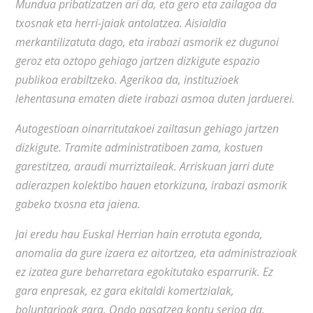
Mundua pribatizatzen ari da, eta gero eta zailagoa da
txosnak eta herri-jaiak antolatzea. Aisialdia
merkantilizatuta dago, eta irabazi asmorik ez dugunoi
geroz eta oztopo gehiago jartzen dizkigute espazio
publikoa erabiltzeko. Agerikoa da, instituzioek
lehentasuna ematen diete irabazi asmoa duten jarduerei.
Autogestioan oinarritutakoei zailtasun gehiago jartzen
dizkigute. Tramite administratiboen zama, kostuen
garestitzea, araudi murriztaileak. Arriskuan jarri dute
adierazpen kolektibo hauen etorkizuna, irabazi asmorik
gabeko txosna eta jaiena.
Jai eredu hau Euskal Herrian hain errotuta egonda,
anomalia da gure izaera ez aitortzea, eta administrazioak
ez izatea gure beharretara egokitutako esparrurik. Ez
gara enpresak, ez gara ekitaldi komertzialak,
boluntarioak gara. Ondo pasatzea kontu serioa da.