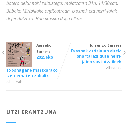
batera deitu nahi zaituztegu: maiatzaren 31n, 11:30ean,
Bilboko Miribillako anfiteatroan, txosnak eta herri-jaiak
defendatzeko. Han ikusiko dugu elkar!
Aurreko
Hurrengo Sarrera
Txosnak arriskuan direla
Sarrera
ohartarazi dute herri-
2025eko
jaien sustatzaileek
Albisteak
Txosnagane martxarako
izen-ematea zabalik
Albisteak
UTZI ERANTZUNA