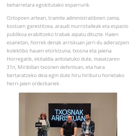
beharretara egokitutako esparrurik.
Oztopoen artean, tramite administratiboen zama,
kostuen garestitzea, araudi murriztaileak eta espazio
publikoa erabiltzeko trabak aipatu dituzte. Haien
esanetan, horrek denak arriskuan jarri du adierazpen
kolektibo hauen etorkizuna, txosna eta jaiena.
Horregatik, ekitaldia antolatuko dute, maiatzaren
31n, Miribillan txosnen defentsan, eta hara
bertaratzeko deia egin dute hiru hiriburu horietako
herri-jaien ordezkariek.