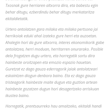
Txosnak gure herriaren altxorra dira, eta babestu egin
behar ditugu, ezberdindu behar ditugu merkataritza
ekitaldietatik.
Urtero antolatzen gara milaka eta milaka pertsona jai
herrikoiak eduki ahal izateko gure herri eta auzoetan.
Ahalegin hori da gure altxorra, interes ekonomikorik gabe
antolatzea, herri moduan, herritarren onurarako. Posible
dela frogatzen dugu urtero, eta horregatik sortu dira
hainbeste oroitzapen eta emozio espazio hauetan.
Guretzat ez dago gauza ederragorik jaiak antolatzeari
eskaintzen diogun denbora baino. Eta ez dago gauza
tristeagorik hainbeste maite dugun eta guztion artean
hainbeste gozatzen dugun hori desagertzeko arriskuan
ikustea baino.
Horregatik, prentsaurreko hau amaitzeko, ekitaldi handi