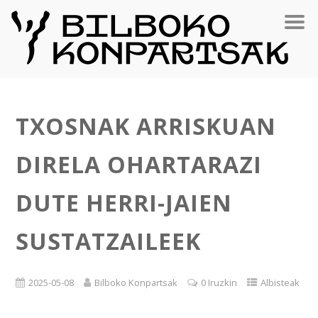
TXOSNAK ARRISKUAN
DIRELA OHARTARAZI
DUTE HERRI-JAIEN
SUSTATZAILEEK
2025-05-08
Bilboko Konpartsak
0 Iruzkin
Albisteak