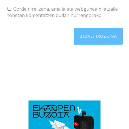
Gorde nire izena, emaila eta webgunea bilatzaile
honetan komentatzen dudan hurrengorako.