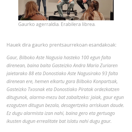
Gaurko agerraldia. Erabilera librea.
Hauek dira gaurko prentsaurrekoan esandakoak:
Gaur, Bilboko Aste Nagusia hasteko 100 egun falta
direnean, baina baita Gasteizko Andra Maria Zuriaren
jaietarako 88 eta Donostiako Aste Nagusirako 93 falta
direnean ere, hemen elkartu gara Bilboko Konpartsak,
Gasteizko Txosnak eta Donostiako Piratak ordezkatzen
ditugunok, alarma-mezu bat zabaltzeko: jaiak, gaur egun
ezagutzen ditugun bezala, desagertzeko arriskuan daude.
Ez dugu alarmista izan nahi, baina gero eta gertuago
ikusten dugun errealitate bat islatu nahi dugu gaur.