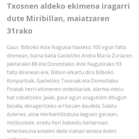
Txosnen aldeko ekimena iragarri
dute Miribillan, maiatzaren
31rako
Gaur, Bilboko Aste Nagusia hasteko 100 egun falta
direnean, baina baita Gasteizko Andra Maria Zuriaren
jaietarako 88 eta Donostiako Aste Nagusirako 93
falta direnean ere, Bilbon elkartu dira Bilboko
Konpartsak, Gasteizko Txosnak eta Donostiako
Piratak herri-ekimenen ordezkariak, alarma-mezu
bat zabaltzeko: jaiak, gaur egun ezagutzen ditugun
bezala, desagertzeko arriskuan daudela. Salatu
dutenez, aisia merkantilizatuta dagoen garaian,
instituzioek, eredu hori babestu beharrean
lehentasuna ematen diete irabazi asmoa duten