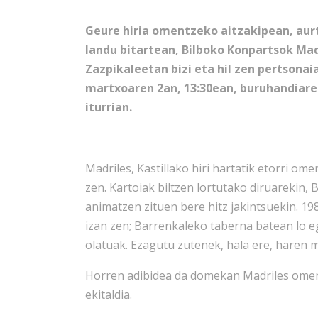
Geure hiria omentzeko aitzakipean, au
landu bitartean, Bilboko Konpartsok Mad
Zazpikaleetan bizi eta hil zen pertson
martxoaren 2an, 13:30ean, buruhandiare
iturrian.
Madriles, Kastillako hiri hartatik etorri o
zen. Kartoiak biltzen lortutako diruarekin,
animatzen zituen bere hitz jakintsuekin. 1
izan zen; Barrenkaleko taberna batean lo eg
olatuak. Ezagutu zutenek, hala ere, haren 
Horren adibidea da domekan Madriles ome
ekitaldia.