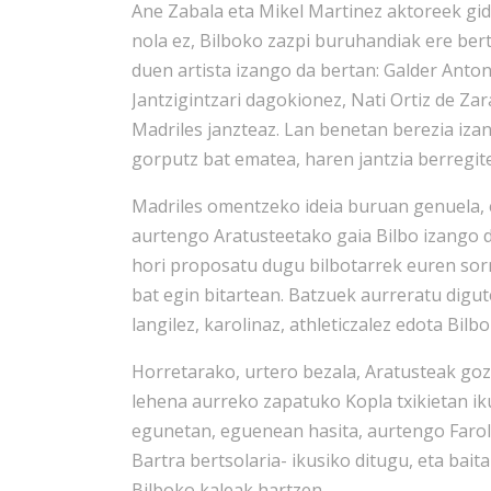
Ane Zabala eta Mikel Martinez aktoreek gida
nola ez, Bilboko zazpi buruhandiak ere ber
duen artista izango da bertan: Galder Anton
Jantzigintzari dagokionez, Nati Ortiz de Za
Madriles janzteaz. Lan benetan berezia iza
gorputz bat ematea, haren jantzia berregit
Madriles omentzeko ideia buruan genuela, 
aurtengo Aratusteetako gaia Bilbo izango da
hori proposatu dugu bilbotarrek euren sor
bat egin bitartean. Batzuek aurreratu digu
langilez, karolinaz, athleticzalez edota Bil
Horretarako, urtero bezala, Aratusteak go
lehena aurreko zapatuko Kopla txikietan i
egunetan, eguenean hasita, aurtengo Farol
Bartra bertsolaria- ikusiko ditugu, eta bai
Bilboko kaleak hartzen.