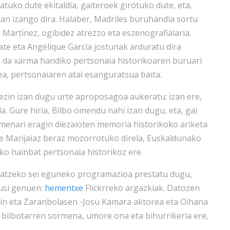
tuko dute ekitaldia, gaiteroek girotuko dute, eta,
tan izango dira. Halaber, Madriles buruhandia sortu
 Martinez, ogibidez atrezzo eta eszenografialaria.
rate eta Angélique García jostunak arduratu dira
n da xarma handiko pertsonaia historikoaren buruari
ea, pertsonaiaren atal esanguratsua baita.
ezin izan dugu urte aproposagoa aukeratu; izan ere,
. Gure hiria, Bilbo omendu nahi izan dugu, eta, gai
menari eragin diezaioten memoria historikoko ariketa
te Marijaiaz beraz mozorrotuko direla, Euskaldunako
boko hainbat pertsonaia historikoz ere.
zatzeko sei eguneko programazioa prestatu dugu,
kusi genuen:
hementxe
Flickrreko argazkiak. Datozen
in eta Zaranbolasen -Josu Kamara aktorea eta Oihana
ta bilbotarren sormena, umore ona eta bihurrikeria ere,