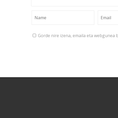
Gorde nire izena, emaila eta webgunea 