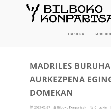
HASIERA
GURI BU
MADRILES BURUHA
AURKEZPENA EGIN
DOMEKAN
2025-02-27
Bilboko Konpartsak
0 Iruzkin