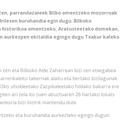
rten, parrandazaleek Bilbo omentzeko mozorroak
rilesen buruhandia egin dugu. Bilboko
aia historikoa omentzeko, Aratusteetako domekan,
n aurkezpen ekitaldia egingo dugu Txakur kaleko
men zen eta Bilboko Alde Zaharrean bizi zen etxegabea
 Barrenkaleko tabernak alaitu eta bertako bizilagunak
983ko uholdeetako Zazpikaleetako hildako bakarra ere
iten ari zela ito zuen abuztuaren 26 hartako lokats
memoria bizi-bizirik mantendu dute.
ntzeko eta buruhandia aurkezteko egingo dugun