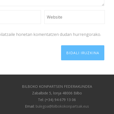
bilatzaile honetan komentatzen dudan hurrengorako.
BILBOKO KONPARTSEN FEDERAKUNDEA
Zabalbide 5, lonja 48006 Bilbo
Tel: (+34) 94 679 13 06
Email:
bulegoa@bilbokokonpartsak.eus