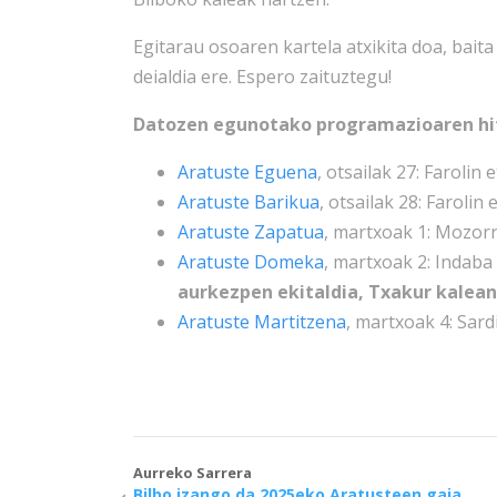
Egitarau osoaren kartela atxikita doa, bai
deialdia ere. Espero zaituztegu!
Datozen egunotako programazioaren hi
Aratuste Eguena
, otsailak 27: Faroli
Aratuste Barikua
, otsailak 28: Farolin
Aratuste Zapatua
, martxoak 1: Mozorr
Aratuste Domeka
, martxoak 2: Indaba
aurkezpen ekitaldia, Txakur kalean
Aratuste Martitzena
, martxoak 4: Sard
Aurreko Sarrera
Bilbo izango da 2025eko Aratusteen gaia