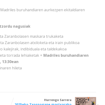
ta Madriles buruhandiaren aurkezpen ekitaldiaren
tzordu nagusiak
n eta Zaranbolasen maskara trukaketa
 eta Zaranbolasen atxiloketa eta irain publikoa
o kalejirak, indibiduala eta taldekakoa
 eta torrada lehiaketak +
Madriles buruhandiaren
, 13:30ean
inaren hileta
Hurrengo Sarrera
2025eko Txosnagane martxarako