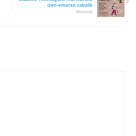
izen-ematea zabalik
Albisteak