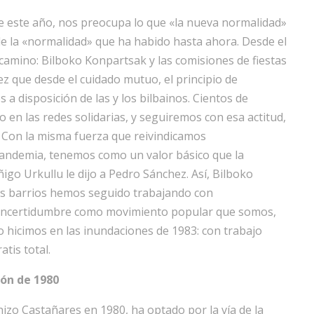
 de este año, nos preocupa lo que «la nueva normalidad»
de la «normalidad» que ha habido hasta ahora. Desde el
amino: Bilboko Konpartsak y las comisiones de fiestas
z que desde el cuidado mutuo, el principio de
 a disposición de las y los bilbainos. Cientos de
 en las redes solidarias, y seguiremos con esa actitud,
. Con la misma fuerza que reivindicamos
 pandemia, tenemos como un valor básico que la
igo Urkullu le dijo a Pedro Sánchez. Así, Bilboko
los barrios hemos seguido trabajando con
e incertidumbre como movimiento popular que somos,
 hicimos en las inundaciones de 1983: con trabajo
tis total.
ión de 1980
hizo Castañares en 1980, ha optado por la vía de la