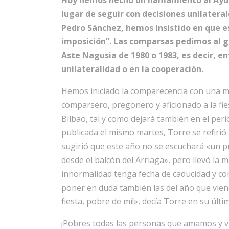
Hoy hemos hecho un llamamiento al Ayun
lugar de seguir con decisiones unilateral
Pedro Sánchez, hemos insistido en que e
imposición”. Las comparsas pedimos al go
Aste Nagusia de 1980 o 1983, es decir, e
unilateralidad o en la cooperación.
Hemos iniciado la comparecencia con una me
comparsero, pregonero y aficionado a la fie
Bilbao, tal y como dejará también en el per
publicada el mismo martes, Torre se refirió 
sugirió que este año no se escuchará «un p
desde el balcón del Arriaga», pero llevó la m
innormalidad tenga fecha de caducidad y c
poner en duda también las del año que vien
fiesta, pobre de mí!», decía Torre en su últ
¡Pobres todas las personas que amamos y vi