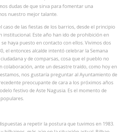
emos dudas de que sirva para fomentar una
mos nuestro mejor talante.
caso de las fiestas de los barrios, desde el principio
 institucional. Este año han ido de prohibición en
 se haya puesto en contacto con ellos. Vivimos dos
80, el entonces alcalde intentó celebrar la Semana
n ciudadana y de comparsas, cosa que el pueblo no
en colaboración, ante un desastre traído, como hoy en
de estamos, nos gustaría preguntar al Ayuntamiento de
 precedente preocupante de cara a los próximos años
modelo festivo de Aste Nagusia. Es el momento de
 populares.
ispuestas a repetir la postura que tuvimos en 1983.
 bilbainos, más aún en la situación actual. Bilbao