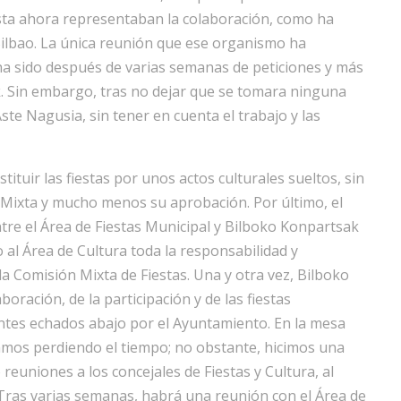
sta ahora representaban la colaboración, como ha
Bilbao. La única reunión que ese organismo ha
 ha sido después de varias semanas de peticiones y más
. Sin embargo, tras no dejar que se tomara ninguna
Aste Nagusia, sin tener en cuenta el trabajo y las
ituir las fiestas por unos actos culturales sueltos, sin
n Mixta y mucho menos su aprobación. Por último, el
tre el Área de Fiestas Municipal y Bilboko Konpartsak
 al Área de Cultura toda la responsabilidad y
la Comisión Mixta de Fiestas. Una y otra vez, Bilboko
ración, de la participación y de las fiestas
entes echados abajo por el Ayuntamiento. En la mesa
amos perdiendo el tiempo; no obstante, hicimos una
euniones a los concejales de Fiestas y Cultura, al
 Tras varias semanas, habrá una reunión con el Área de