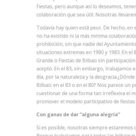
Fiestas, pero aunque así lo deseamos, ten
colaboración que sea útil. Nosotras llevare
Todavía hay quien está peor. De hecho, en el 
no ha existido ni la más mínima colaboración
prohibición, sin que nadie del Ayuntamiento
situaciones extremas en 1980 y 1983. En el 
Grande o Fiestas de Bilbao sin participació
aceptó. En el 83, sin embargo, trabajamos 
día, por la naturaleza y la desgracia.¿Dón
Bilbao: en el 83 o en el 80? Nos parece un
cuestionar de una forma tan irreflexiva el 
promover el modelo participativo de fiestas
Con ganas de dar “alguna alegría”
Si es posible, nosotras siempre estaremos d
Porque trabajamos para todas las bilbainas y