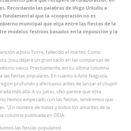
tamiento para que recupere la colaboración, en
es. Recordando las palabras de Iñigo Urkullu a
s fundamental que la «cooperación no es
bierno municipal que elija entre las fiestas de la
ntre modelos festivos basados en la imposición y la
nción a Josu Torre, fallecido el martes. Como
sta, Josu dejará un gran vacío en las comparsas de
iodismo vasco. Precisamente, en su última columna
a las fiestas populares. En cuanto a Aste Nagusia,
regón profundo y afectuoso antes de lanzar el chupín
irada más allá. A su juicio, «No parece que esta
omo hemos empezado con las fiestas, tendremos que
e». “¡En nombre de todas y todos los amantes de la
ima columna publicada en DEIA.
vimos las fiestas populares!