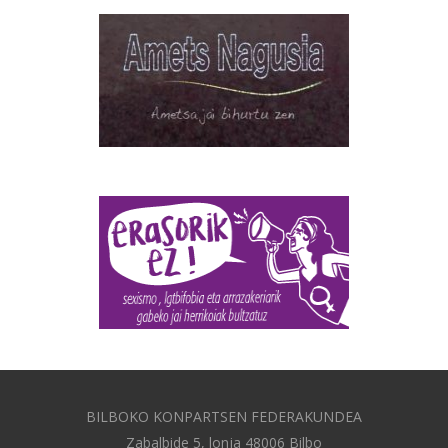
BILBOKO KONPARTSEN FEDERAKUNDEA
Zabalbide 5, lonja 48006 Bilbo