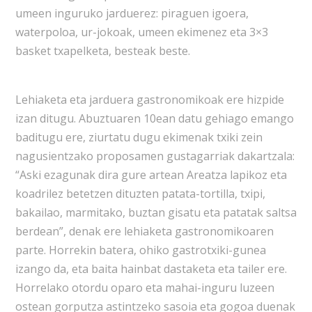
umeen inguruko jarduerez: piraguen igoera,
waterpoloa, ur-jokoak, umeen ekimenez eta 3×3
basket txapelketa, besteak beste.
Lehiaketa eta jarduera gastronomikoak ere hizpide
izan ditugu. Abuztuaren 10ean datu gehiago emango
baditugu ere, ziurtatu dugu ekimenak txiki zein
nagusientzako proposamen gustagarriak dakartzala:
“Aski ezagunak dira gure artean Areatza lapikoz eta
koadrilez betetzen dituzten patata-tortilla, txipi,
bakailao, marmitako, buztan gisatu eta patatak saltsa
berdean”, denak ere lehiaketa gastronomikoaren
parte. Horrekin batera, ohiko gastrotxiki-gunea
izango da, eta baita hainbat dastaketa eta tailer ere.
Horrelako otordu oparo eta mahai-inguru luzeen
ostean gorputza astintzeko sasoia eta gogoa duenak