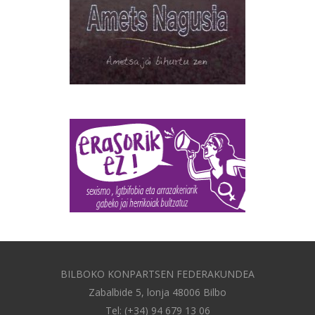
BILBOKO KONPARTSEN FEDERAKUNDEA
Zabalbide 5, lonja 48006 Bilbo
Tel: (+34) 94 679 13 06