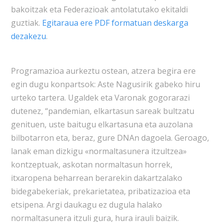
bakoitzak eta Federazioak antolatutako ekitaldi
guztiak.
Egitaraua ere PDF formatuan deskarga
dezakezu
.
Programazioa aurkeztu ostean, atzera begira ere
egin dugu konpartsok: Aste Nagusirik gabeko hiru
urteko tartera. Ugaldek eta Varonak gogorarazi
dutenez, “pandemian, elkartasun sareak bultzatu
genituen, uste baitugu elkartasuna eta auzolana
bilbotarron eta, beraz, gure DNAn dagoela. Geroago,
lanak eman dizkigu «normaltasunera itzultzea»
kontzeptuak, askotan normaltasun horrek,
itxaropena beharrean berarekin dakartzalako
bidegabekeriak, prekarietatea, pribatizazioa eta
etsipena. Argi daukagu ez dugula halako
normaltasunera itzuli gura, hura irauli baizik.