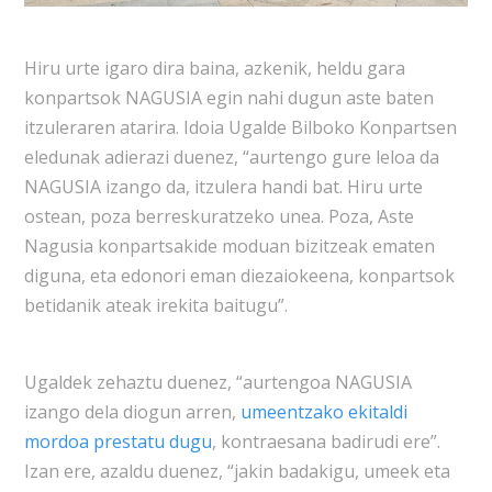
Hiru urte igaro dira baina, azkenik, heldu gara
konpartsok NAGUSIA egin nahi dugun aste baten
itzuleraren atarira. Idoia Ugalde Bilboko Konpartsen
eledunak adierazi duenez, “aurtengo gure leloa da
NAGUSIA izango da, itzulera handi bat. Hiru urte
ostean, poza berreskuratzeko unea. Poza, Aste
Nagusia konpartsakide moduan bizitzeak ematen
diguna, eta edonori eman diezaiokeena, konpartsok
betidanik ateak irekita baitugu”.
Ugaldek zehaztu duenez, “aurtengoa NAGUSIA
izango dela diogun arren,
umeentzako ekitaldi
mordoa prestatu dugu
, kontraesana badirudi ere”.
Izan ere, azaldu duenez, “jakin badakigu, umeek eta