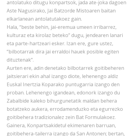
antolatuko ditugu konpartsok, jada ate-joka dagoen
Aste Nagusirako, Jai Batzorde Mistoaren baitan
elkarlanean antolatutakoez gain.
Hala, “beste behin, jai-eremua umeen irribarrez,
kulturaz eta kirolaz beteko” dugu, jendearen lanari
eta parte-hartzeari esker. Izan ere, gure ustez,
“bilbotarrak dira jai erraldoi hauek posible egiten
dituztenak”.
Aurten ere, adin denetako bilbotarrek goitibeheren
jaitsierari ekin ahal izango diote, lehenengo aldiz
Euskal Inertzia Koparako puntugarria izango den
proban. Lehenengo igandean, edonork izango du
Zabalbide kaleko bihurgunetatik maldan behera
botatzeko aukera, errodamenduzko eta egurrezko
goitibehera tradizionalez zein Bat Formulakoez.
Gainera, Konpartsakidetu! ekimenaren barruan,
goitibehera-tailerra izango da San Antonen; bertan,