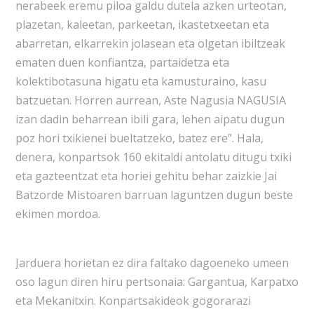
nerabeek eremu piloa galdu dutela azken urteotan,
plazetan, kaleetan, parkeetan, ikastetxeetan eta
abarretan, elkarrekin jolasean eta olgetan ibiltzeak
ematen duen konfiantza, partaidetza eta
kolektibotasuna higatu eta kamusturaino, kasu
batzuetan. Horren aurrean, Aste Nagusia NAGUSIA
izan dadin beharrean ibili gara, lehen aipatu dugun
poz hori txikienei bueltatzeko, batez ere”. Hala,
denera, konpartsok 160 ekitaldi antolatu ditugu txiki
eta gazteentzat eta horiei gehitu behar zaizkie Jai
Batzorde Mistoaren barruan laguntzen dugun beste
ekimen mordoa.
Jarduera horietan ez dira faltako dagoeneko umeen
oso lagun diren hiru pertsonaia: Gargantua, Karpatxo
eta Mekanitxin. Konpartsakideok gogorarazi