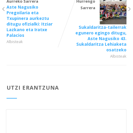
Aurreko Sarrera
Hurrengo
Aste Nagusiko
Sarrera
Pregoilaria eta
Txupinera aurkeztu
ditugu ofizialki: Itziar
Sukaldaritza-tailerrak
Lazkano eta Iratxe
egunero egingo ditugu,
Palacios
Aste Nagusiko 43.
Albisteak
Sukaldaritza Lehiaketa
osatzeko
Albisteak
UTZI ERANTZUNA