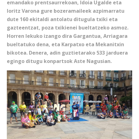
emandako prentsaurrekoan, Idoia Ugalde eta
Ioritz Varona gure bozeramaileek azpimarratu
dute 160 ekitaldi antolatu ditugula txiki eta
gazteentzat, poza txikienei bueltatzeko asmoz.
Horren lekuko izango dira Gargantua, Arriagara
bueltatuko dena, eta Karpatxo eta Mekanitxin
bikotea. Denera, adin guztietarako 533 jarduera
egingo ditugu konpartsok Aste Nagusian.