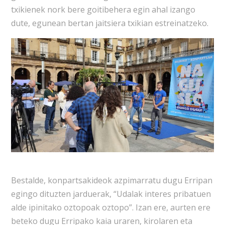
txikienek nork bere goitibehera egin ahal izango
dute, egunean bertan jaitsiera txikian estreinatzeko.
Bestalde, konpartsakideok azpimarratu dugu Erripan
egingo dituzten jarduerak, “Udalak interes pribatuen
alde ipinitako oztopoak oztopo”. Izan ere, aurten ere
beteko dugu Erripako kaia uraren, kirolaren eta