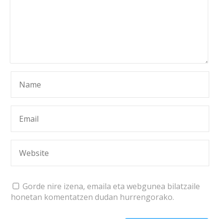
Gorde nire izena, emaila eta webgunea bilatzaile
honetan komentatzen dudan hurrengorako.