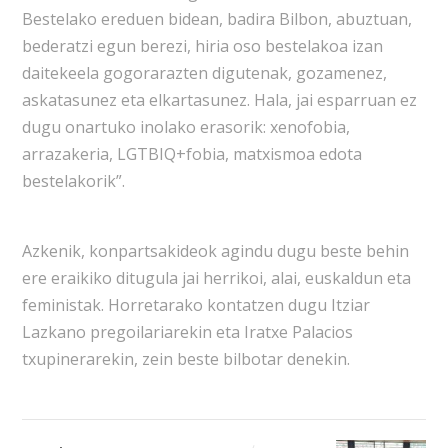
Bestelako ereduen bidean, badira Bilbon, abuztuan,
bederatzi egun berezi, hiria oso bestelakoa izan
daitekeela gogorarazten digutenak, gozamenez,
askatasunez eta elkartasunez. Hala, jai esparruan ez
dugu onartuko inolako erasorik: xenofobia,
arrazakeria, LGTBIQ+fobia, matxismoa edota
bestelakorik”.
Azkenik, konpartsakideok agindu dugu beste behin
ere eraikiko ditugula jai herrikoi, alai, euskaldun eta
feministak. Horretarako kontatzen dugu Itziar
Lazkano pregoilariarekin eta Iratxe Palacios
txupinerarekin, zein beste bilbotar denekin.