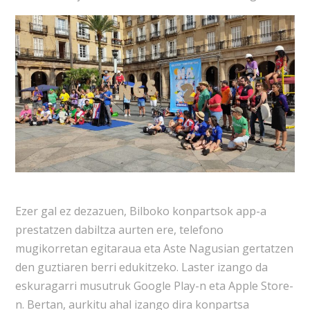
Ezer gal ez dezazuen, Bilboko konpartsok app-a
prestatzen dabiltza aurten ere, telefono
mugikorretan egitaraua eta Aste Nagusian gertatzen
den guztiaren berri edukitzeko. Laster izango da
eskuragarri musutruk Google Play-n eta Apple Store-
n. Bertan, aurkitu ahal izango dira konpartsa