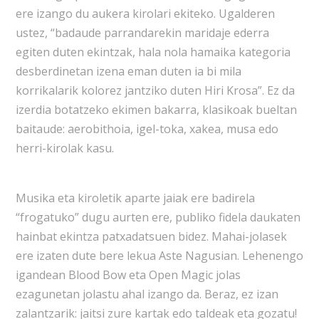
ere izango du aukera kirolari ekiteko. Ugalderen
ustez, “badaude parrandarekin maridaje ederra
egiten duten ekintzak, hala nola hamaika kategoria
desberdinetan izena eman duten ia bi mila
korrikalarik kolorez jantziko duten Hiri Krosa”. Ez da
izerdia botatzeko ekimen bakarra, klasikoak bueltan
baitaude: aerobithoia, igel-toka, xakea, musa edo
herri-kirolak kasu.
Musika eta kiroletik aparte jaiak ere badirela
“frogatuko” dugu aurten ere, publiko fidela daukaten
hainbat ekintza patxadatsuen bidez. Mahai-jolasek
ere izaten dute bere lekua Aste Nagusian. Lehenengo
igandean Blood Bow eta Open Magic jolas
ezagunetan jolastu ahal izango da. Beraz, ez izan
zalantzarik: jaitsi zure kartak edo taldeak eta gozatu!