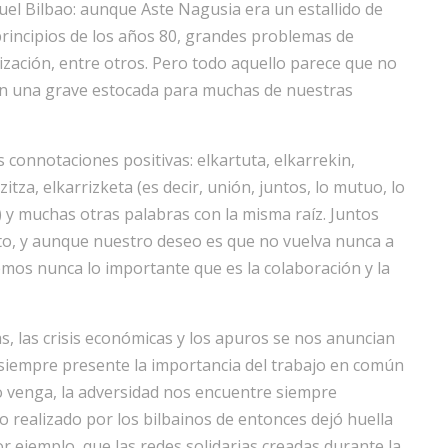
uel Bilbao: aunque Aste Nagusia era un estallido de
a principios de los años 80, grandes problemas de
lización, entre otros. Pero todo aquello parece que no
ron una grave estocada para muchas de nuestras
es connotaciones positivas: elkartuta, elkarrekin,
izitza, elkarrizketa (es decir, unión, juntos, lo mutuo, lo
o) y muchas otras palabras con la misma raíz. Juntos
to, y aunque nuestro deseo es que no vuelva nunca a
demos nunca lo importante que es la colaboración y la
, las crisis económicas y los apuros se nos anuncian
siempre presente la importancia del trabajo en común
ndo venga, la adversidad nos encuentre siempre
o realizado por los bilbainos de entonces dejó huella
r ejemplo, que las redes solidarias creadas durante la