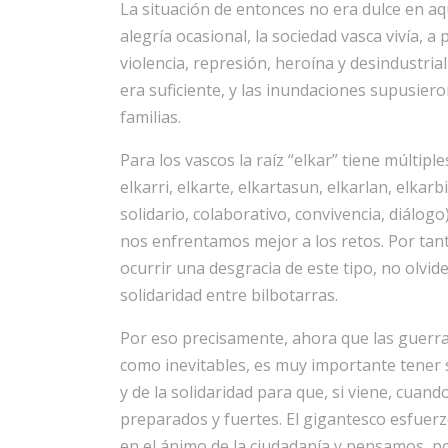
La situación de entonces no era dulce en aq
alegría ocasional, la sociedad vasca vivía, 
violencia, represión, heroína y desindustria
era suficiente, y las inundaciones supusie
familias.
Para los vascos la raíz “elkar” tiene múltipl
elkarri, elkarte, elkartasun, elkarlan, elkarb
solidario, colaborativo, convivencia, diálog
nos enfrentamos mejor a los retos. Por tan
ocurrir una desgracia de este tipo, no olvi
solidaridad entre bilbotarras.
Por eso precisamente, ahora que las guerras
como inevitables, es muy importante tener 
y de la solidaridad para que, si viene, cua
preparados y fuertes. El gigantesco esfuerz
en el ánimo de la ciudadanía y pensamos, po