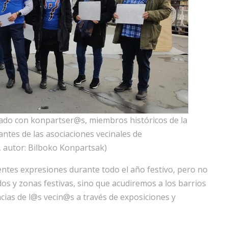
ado con konpartser@s, miembros históricos de la
ntes de las asociaciones vecinales de
, autor: Bilboko Konpartsak)
rentes expresiones durante todo el año festivo, pero no
dos y zonas festivas, sino que acudiremos a los barrios
ncias de l@s vecin@s a través de exposiciones y