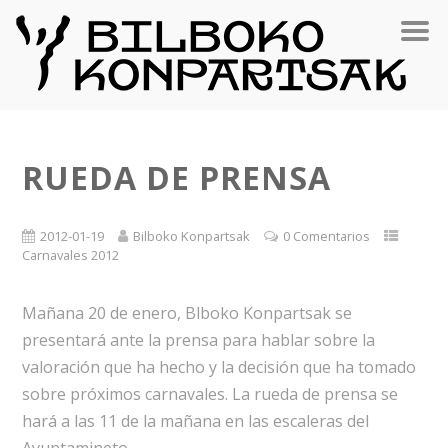
RUEDA DE PRENSA
2012-01-19
Bilboko Konpartsak
0 Comentarios
Carnavales 2012
Mañana 20 de enero, Blboko Konpartsak se
presentará ante la prensa para hablar sobre la
valoración que ha hecho y la decisión que ha tomado
sobre próximos carnavales. La rueda de prensa se
hará a las 11 de la mañana en las escaleras del