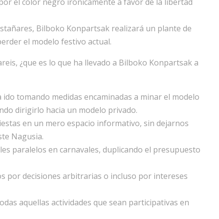
 por el color negro irónicamente a favor de la libertad
stañares, Bilboko Konpartsak realizará un plante de
perder el modelo festivo actual.
eis, ¿que es lo que ha llevado a Bilboko Konpartsak a
ha ido tomando medidas encaminadas a minar el modelo
ando dirigirlo hacia un modelo privado.
iestas en un mero espacio informativo, sin dejarnos
ste Nagusia.
les paralelos en carnavales, duplicando el presupuesto
os por decisiones arbitrarias o incluso por intereses
odas aquellas actividades que sean participativas en