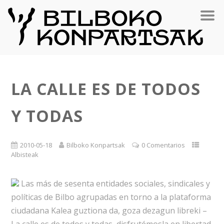
LA CALLE ES DE TODOS
Y TODAS
2010-05-18
Bilboko Konpartsak
0 Comentarios
Albisteak
Las más de sesenta entidades sociales, sindicales y
políticas de Bilbo agrupadas en torno a la plataforma
ciudadana Kalea guztiona da, goza dezagun libreki –