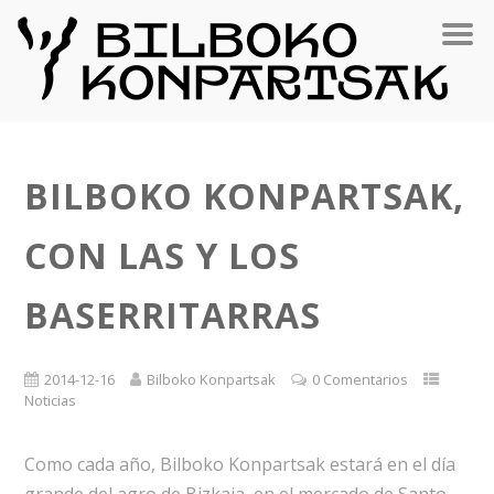
BILBOKO KONPARTSAK,
CON LAS Y LOS
BASERRITARRAS
2014-12-16
Bilboko Konpartsak
0 Comentarios
Noticias
Como cada año, Bilboko Konpartsak estará en el día