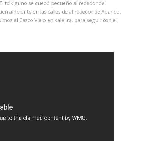
 El txikiguno se quedó pequeño al rededor del
en ambiente en las calles de al rededor de Abando,
uimos al Casco Viejo en kalejira, para seguir con el