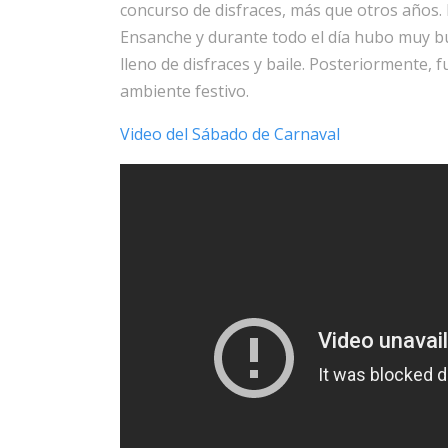
concurso de disfraces, más que otros años.
Ensanche y durante todo el día hubo muy bu
lleno de disfraces y baile. Posteriormente, f
ambiente festivo.
Video del Sábado de Carnaval