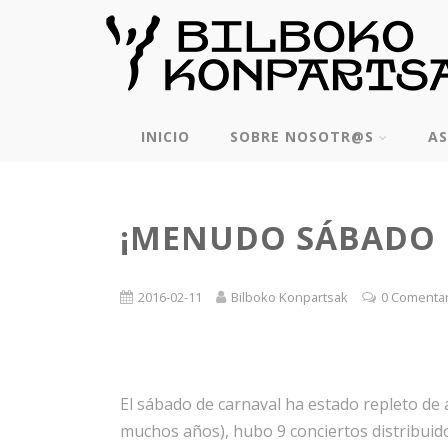
INICIO
SOBRE NOSOTR@S
AS
¡MENUDO SÁBADO 
2016-02-11
Bilboko Konpartsak
0 Comenta
El sábado de carnaval ha estado repleto de
muchos años), hubo 9 conciertos distribuido